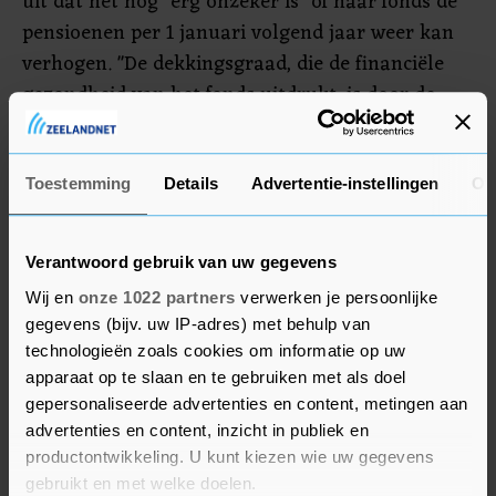
uit dat het nog "erg onzeker is" of haar fonds de
pensioenen per 1 januari volgend jaar weer kan
verhogen. "De dekkingsgraad, die de financiële
gezondheid van het fonds uitdrukt, is door de
sterk gestegen rente het afgelopen kwartaal
verder verbeterd. Toch gaat het op de financiële
markten buitengewoon slecht. We verloren dit
Toestemming
Details
Advertentie-instellingen
Ov
jaar al bijna 18 procent van ons vermogen",
verklaart Kellermann. Ze vindt dat deze situatie
Verantwoord gebruik van uw gegevens
eigenlijk niet uit te leggen is en ziet hierin een
Wij en
onze 1022 partners
verwerken je persoonlijke
aansporing om hard verder te werken aan het
gegevens (bijv. uw IP-adres) met behulp van
nieuwe pensioenstelsel.
technologieën zoals cookies om informatie op uw
apparaat op te slaan en te gebruiken met als doel
"Het is voor de meeste deelnemers niet meer te
gepersonaliseerde advertenties en content, metingen aan
volgen", zegt ook bestuursvoorzitter Harmen van
advertenties en content, inzicht in publiek en
Wijnen van ABP, het grootste fonds van
productontwikkeling. U kunt kiezen wie uw gegevens
gebruikt en met welke doelen.
Nederland. "Dat heeft alles te maken met de