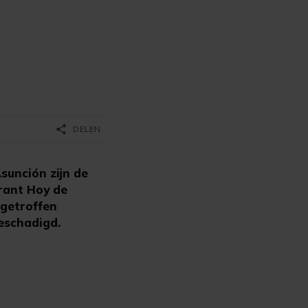
share
DELEN
unción zijn de
rant Hoy de
 getroffen
eschadigd.