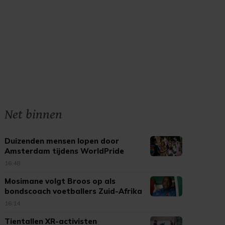
Net binnen
Duizenden mensen lopen door
Amsterdam tijdens WorldPride
March
16:48
Mosimane volgt Broos op als
bondscoach voetballers Zuid-Afrika
16:14
Tientallen XR-activisten