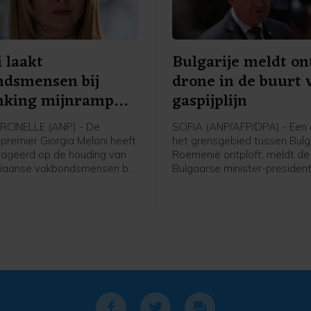
 laakt
Bulgarije meldt on
ndsmensen bij
drone in de buurt 
nking mijnramp
gaspijplijn
elle
CINELLE (ANP) - De
SOFIA (ANP/AFP/DPA) - Een d
 premier Giorgia Meloni heeft
het grensgebied tussen Bulg
ageerd op de houding van
Roemenië ontploft, meldt de
aliaanse vakbondsmensen bij
Bulgaarse minister-preside
king in België van de
Radev. In dat gebied loopt o
mijnramp uit de Belgische
Trans-Balkanpijplijn, die gas
nis. Daarbij kwamen in
tussen Turkije en Oekraïne. 
e op 8 augustus 1956 262
Radev kwam de drone zijn la
, onder wie 136 Italianen.
vanuit Roemenië.