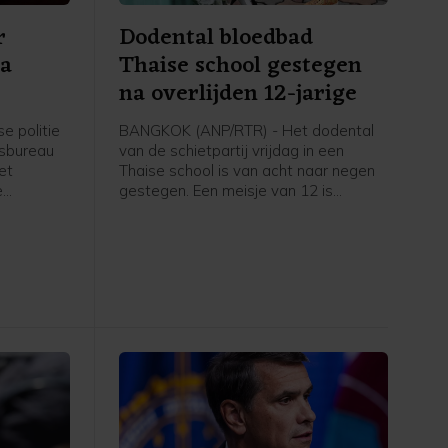
r
Dodental bloedbad
na
Thaise school gestegen
na overlijden 12-jarige
e politie
BANGKOK (ANP/RTR) - Het dodental
rsbureau
van de schietpartij vrijdag in een
et
Thaise school is van acht naar negen
e
gestegen. Een meisje van 12 is
zaterdag als gevolg van de
Shield-
schietpartij overleden, volgens de
tere
politie.