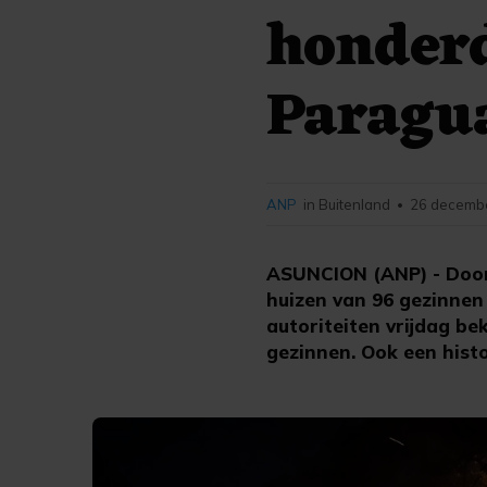
honderd
Paragu
ANP
in Buitenland
26 decembe
•
ASUNCION (ANP) - Door
huizen van 96 gezinne
autoriteiten vrijdag b
gezinnen. Ook een hist