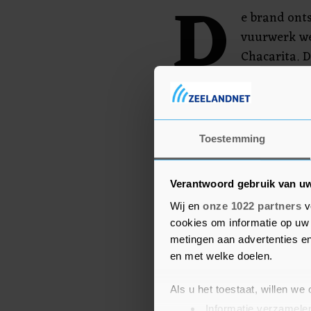
D
e brand ont
vuurwerk we
Chacarita. 
om het vuur
pas 's ochtends onder co
30.000 vierkante meter t
Toestemming
Verantwoord gebruik van u
Wij en
onze 1022 partners
v
cookies om informatie op uw 
metingen aan advertenties en
en met welke doelen.
Als u het toestaat, willen we
Informatie verzamelen