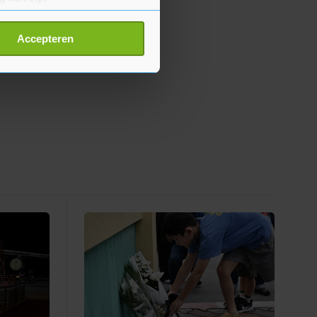
erprinting)
t
detailgedeelte
in. U kunt uw
Accepteren
p onze cookiepagina kun je