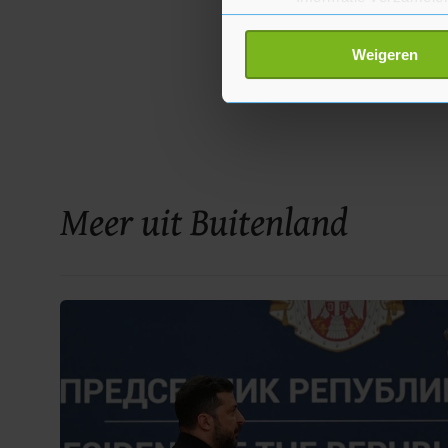
Uw apparaat identific
Lees meer over hoe uw perso
Weigeren
toestemming op elk moment wi
Met cookies werkt onze websi
ons cookiebeleid bekijken en 
Meer uit Buitenland