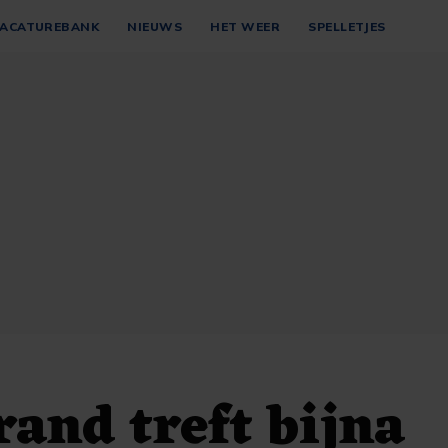
ACATUREBANK
NIEUWS
HET WEER
SPELLETJES
rand treft bijna