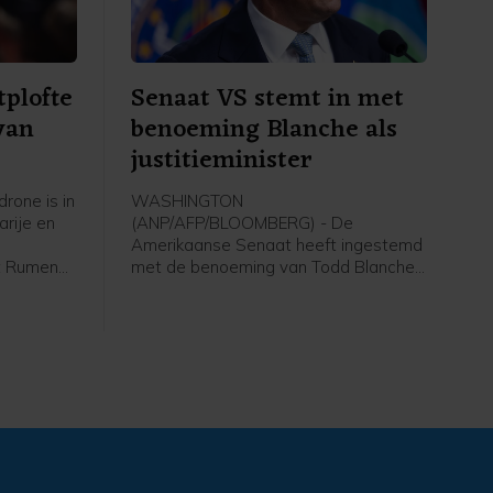
tplofte
Senaat VS stemt in met
van
benoeming Blanche als
justitieminister
rone is in
WASHINGTON
arije en
(ANP/AFP/BLOOMBERG) - De
Amerikaanse Senaat heeft ingestemd
nt Rumen
met de benoeming van Todd Blanche
ok de
als minister van Justitie. Democraten
 vervoert
verzetten zich tegen de benoeming,
Volgens
omdat Blanche volgens hen door
nd binnen
president Donald Trump ingezet zou
worden om achter politieke
tegenstanders aan te gaan.