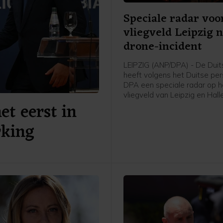
Speciale radar voo
vliegveld Leipzig 
drone-incident
LEIPZIG (ANP/DPA) - De Duits
heeft volgens het Duitse pe
DPA een speciale radar op h
vliegveld van Leipzig en Hall
et eerst in
geplaatst. Het gaat volgens
mediaberichten om een Echo
rking
systeem dat drones van gro
afstand kan zien aankomen.