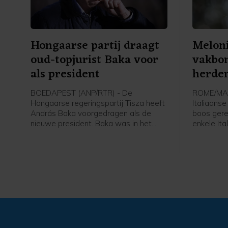
Hongaarse partij draagt
Meloni
oud-topjurist Baka voor
vakbo
als president
herde
Marcin
BOEDAPEST (ANP/RTR) - De
ROME/MAR
Hongaarse regeringspartij Tisza heeft
Italiaanse
András Baka voorgedragen als de
boos gere
nieuwe president. Baka was in het
enkele It
verleden parlementariër, maar is
de herden
vooral een bekende jurist. Hij gaf
grootste 
onder meer leiding aan het Hongaarse
geschiede
hooggerechtshof. Naar verwachting
Marcinell
stemt het parlement dinsdag in met
mensen om
zijn benoeming.