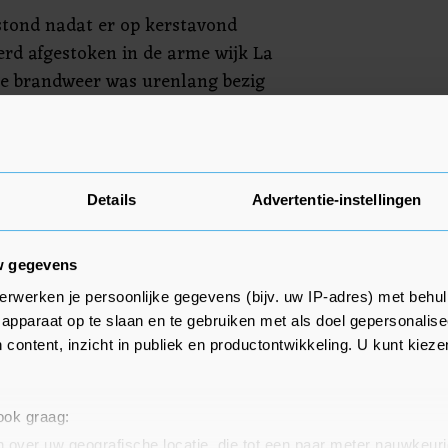
stond nadat er op kerstavond
rd afgestoken in de arme wijk La
De brandweer was urenlang bezig
 te bestrijden en kreeg de brand
ntrole. Toen bleek een gebied van
e zijn verwoest.
Details
Advertentie-instellingen
w gegevens
erwerken je persoonlijke gegevens (bijv. uw IP-adres) met behul
apparaat op te slaan en te gebruiken met als doel gepersonalise
 content, inzicht in publiek en productontwikkeling. U kunt kiez
 ook graag:
 over uw geografische locatie, die tot een paar meter nauwkeuri