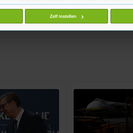
eren door het actief te scannen op specifieke eigenschappen (fing
onlijke gegevens worden verwerkt en stel uw voorkeuren in he
Zelf instellen
jzigen of intrekken in de Cookieverklaring.
te beter en wordt jouw bezoek makkelijker en persoonlijker. O
je gemaakte keuze altijd wijzigen of intrekken.