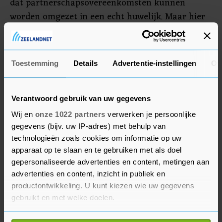
dat partnerschapsovereenkomsten kunnen
worden omgezet in een echt huwelijk. Maar hier
is actie tegen gevoerd en er wordt een
referendum voorgelegd met als doel de
openstelling van het huwelijk voor onder meer
Toestemming
Details
Advertentie-instellingen
Ov
paren van hetzelfde geslacht te dwarsbomen.
Verantwoord gebruik van uw gegevens
Wij en
onze 1022 partners
verwerken je persoonlijke
gegevens (bijv. uw IP-adres) met behulp van
technologieën zoals cookies om informatie op uw
apparaat op te slaan en te gebruiken met als doel
gepersonaliseerde advertenties en content, metingen aan
advertenties en content, inzicht in publiek en
productontwikkeling. U kunt kiezen wie uw gegevens
gebruikt en met welke doelen.
Als u het toestaat, willen we ook graag: