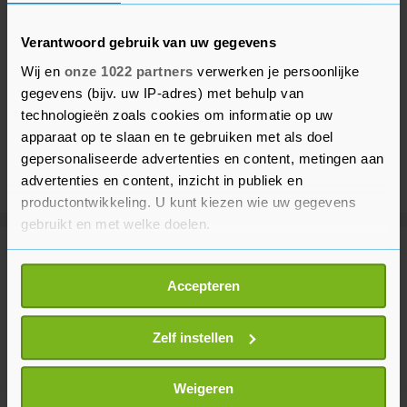
Verantwoord gebruik van uw gegevens
Wij en
onze 1022 partners
verwerken je persoonlijke
gegevens (bijv. uw IP-adres) met behulp van
technologieën zoals cookies om informatie op uw
apparaat op te slaan en te gebruiken met als doel
gepersonaliseerde advertenties en content, metingen aan
advertenties en content, inzicht in publiek en
productontwikkeling. U kunt kiezen wie uw gegevens
gebruikt en met welke doelen.
Meer uit Buitenland
Als u het toestaat, willen we ook graag:
Accepteren
Informatie verzamelen over uw geografische
locatie, die tot een paar meter nauwkeurig kan zijn
Media: vliegtuig naast explosieve
Uw apparaat identificeren door het actief te
Zelf instellen
drone Leipzig zat vol munitie
scannen op specifieke eigenschappen (fingerprinting)
12 minuten geleden
Lees meer over hoe uw persoonlijke gegevens worden
Weigeren
verwerkt en stel uw voorkeuren in het
detailgedeelte
in.