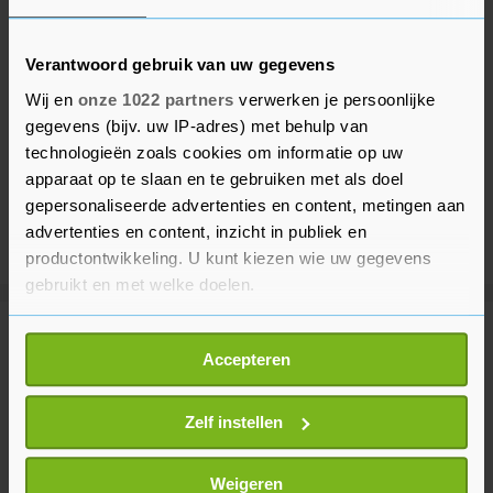
Verantwoord gebruik van uw gegevens
Wij en
onze 1022 partners
verwerken je persoonlijke
gegevens (bijv. uw IP-adres) met behulp van
technologieën zoals cookies om informatie op uw
apparaat op te slaan en te gebruiken met als doel
gepersonaliseerde advertenties en content, metingen aan
advertenties en content, inzicht in publiek en
productontwikkeling. U kunt kiezen wie uw gegevens
gebruikt en met welke doelen.
Als u het toestaat, willen we ook graag:
Meer uit Buitenland
Accepteren
Informatie verzamelen over uw geografische
locatie, die tot een paar meter nauwkeurig kan zijn
8 verminkte lichamen gevonden in
Uw apparaat identificeren door het actief te
Zelf instellen
illegale mijn in Ecuador
scannen op specifieke eigenschappen (fingerprinting)
3 uur geleden
Lees meer over hoe uw persoonlijke gegevens worden
Weigeren