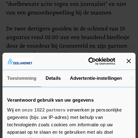
"doelbewuste actie tegen een journalist" en niet
van een gemoedsopwelling bij de mannen.
De twee dertigers gooiden in de ochtend van 19
augustus rond 03.00 uur een brandend bierflesje
door de voordeur bij Groeneveld en zijn partner.
Die wisten het vuur te doven en bleven
ongedeerd. De mannen, P. en W., behoorden tot
een groep complotdenkers rond corona. Ze
Toestemming
Details
Advertentie-instellingen
Ov
kenden elkaar van demonstraties. Groeneveld
schreef kritisch over coronacomplotdenkers.
Verantwoord gebruik van uw gegevens
Omdat P. en W. volgens deskundigen verminderd
Wij en
onze 1022 partners
verwerken je persoonlijke
toerekeningsvatbaar zijn, is er een tbs-
gegevens (bijv. uw IP-adres) met behulp van
behandeling opgelegd.
technologieën zoals cookies om informatie op uw
apparaat op te slaan en te gebruiken met als doel