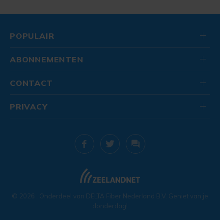
POPULAIR
ABONNEMENTEN
CONTACT
PRIVACY
© 2026
. Onderdeel van
DELTA Fiber Nederland B.V.
Geniet van je
donderdag!