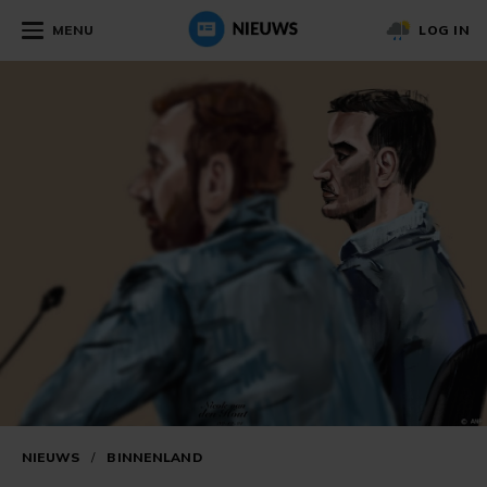
MENU
LOG IN
NIEUWS
/
BINNENLAND