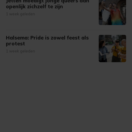
Jetten moedigt jonge queers aan
openlijk zichzelf te zijn
1 week geleden
Halsema: Pride is zowel feest als
protest
1 week geleden