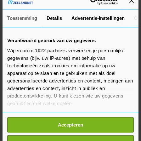
Hermans in februari dat toch niet te doen.
Toestemming
Details
Advertentie-instellingen
Ov
Verantwoord gebruik van uw gegevens
Wij en
onze 1022 partners
verwerken je persoonlijke
gegevens (bijv. uw IP-adres) met behulp van
technologieën zoals cookies om informatie op uw
apparaat op te slaan en te gebruiken met als doel
gepersonaliseerde advertenties en content, metingen aan
advertenties en content, inzicht in publiek en
productontwikkeling. U kunt kiezen wie uw gegevens
gebruikt en met welke doelen.
Als u het toestaat, willen we ook graag:
Accepteren
Informatie verzamelen over uw geografische
locatie, die tot een paar meter nauwkeurig kan zijn