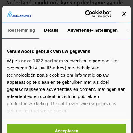
Nederland maakt ook kans op deelname aan de
Daviscup Finals. De ploeg van captain Paul
Haarhuis treft volgende maand Canada in Den
Haag en de inzet is dan een startbewijs.
Toestemming
Details
Advertentie-instellingen
Ov
Verantwoord gebruik van uw gegevens
Wij en
onze 1022 partners
verwerken je persoonlijke
gegevens (bijv. uw IP-adres) met behulp van
technologieën zoals cookies om informatie op uw
apparaat op te slaan en te gebruiken met als doel
gepersonaliseerde advertenties en content, metingen aan
advertenties en content, inzicht in publiek en
productontwikkeling. U kunt kiezen wie uw gegevens
gebruikt en met welke doelen.
Als u het toestaat, willen we ook graag:
Accepteren