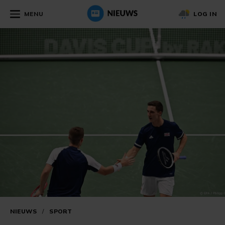
MENU
LOG IN
NIEUWS
/
SPORT