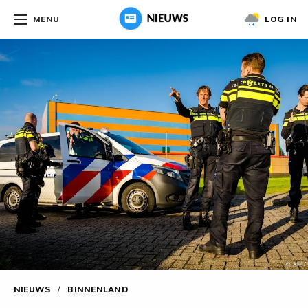
MENU
LOG IN
NIEUWS
/
BINNENLAND