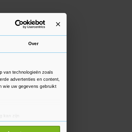
Over
p van technologieën zoals
erde advertenties en content,
en wie uw gegevens gebruikt
g kan zijn
erprinting)
t
detailgedeelte
in. U kunt uw