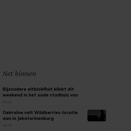
Net binnen
Bijzondere altblokfluit klinkt dit
weekend in het oude stadhuis van
Tholen
09:01
Oekraïne valt Wildberries-locatie
aan in Jekaterinenburg
08:49