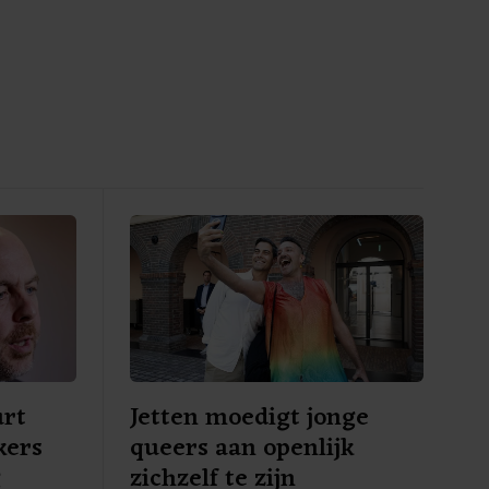
urt
Jetten moedigt jonge
kers
queers aan openlijk
g
zichzelf te zijn