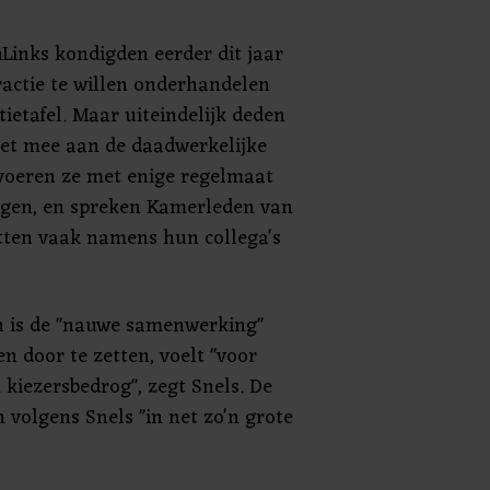
Links kondigden eerder dit jaar
ractie te willen onderhandelen
ietafel. Maar uiteindelijk deden
iet mee aan de daadwerkelijke
voeren ze met enige regelmaat
ngen, en spreken Kamerleden van
tten vaak namens hun collega's
n is de "nauwe samenwerking"
n door te zetten, voelt "voor
 kiezersbedrog", zegt Snels. De
 volgens Snels "in net zo'n grote