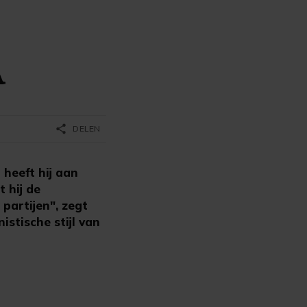
A
share
DELEN
heeft hij aan
 hij de
partijen", zegt
istische stijl van