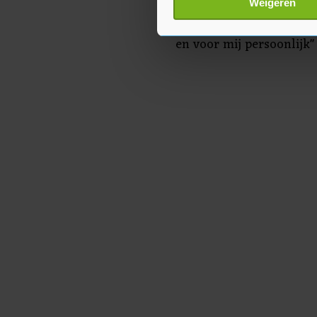
Weigeren
toestemming op elk moment wi
Klaver bedankt Snels vo
en voor mij persoonlijk"
Met cookies werkt onze websi
ons cookiebeleid bekijken en 