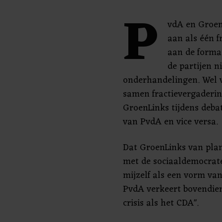
P
vdA en Groen
aan als één f
aan de format
de partijen n
onderhandelingen. Wel 
samen fractievergaderi
GroenLinks tijdens deba
van PvdA en vice versa.
Dat GroenLinks van pla
met de sociaaldemocrate
mijzelf als een vorm van
PvdA verkeert bovendien
crisis als het CDA".