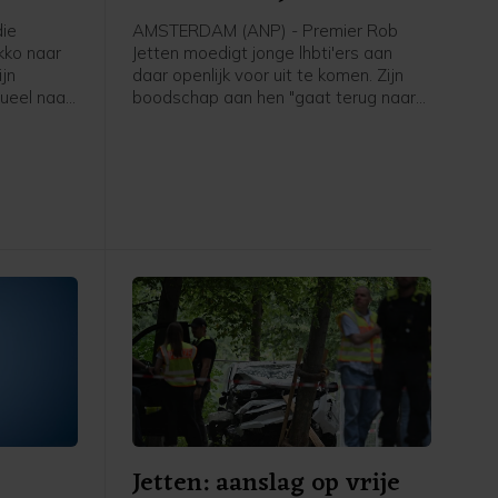
ie
AMSTERDAM (ANP) - Premier Rob
kko naar
Jetten moedigt jonge lhbti'ers aan
jn
daar openlijk voor uit te komen. Zijn
ueel naar
boodschap aan hen "gaat terug naar
an te
mijn eigen ervaring toen ik 15, 16 was
rd naar
en dacht: o mijn hemel, ga ik ooit
 Bart van
openlijk mezelf durven zijn. Het ís
e Tweede
spannend, maar het wordt eigenlijk
ter is er
alleen maar beter zodra je die stap
vanuit
hebt durven zetten. En dat geldt
je of een
eigenlijk ook nog steeds anno 2026 in
Nederland", zei hij tegen een ANP-
verslaggever.
Jetten: aanslag op vrije