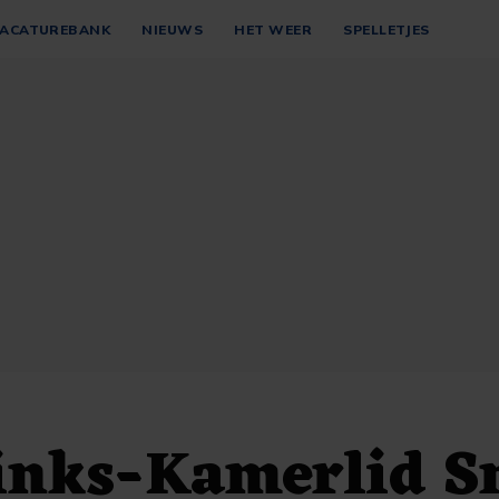
ACATUREBANK
NIEUWS
HET WEER
SPELLETJES
inks-Kamerlid S