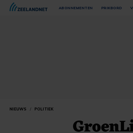
ABONNEMENTEN
PRIKBORD
V
NIEUWS
/
POLITIEK
GroenL