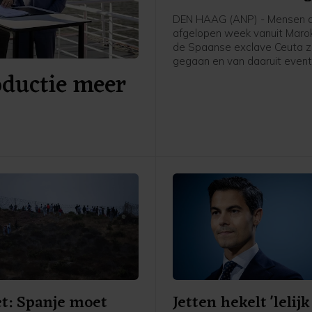
DEN HAAG (ANP) - Mensen d
afgelopen week vanuit Maro
de Spaanse exclave Ceuta zi
gegaan en van daaruit event
oductie meer
Nederland komen om asiel a
vragen, worden teruggestuu
Spanje, schrijft asielminister
den Brink in een brief aan d
Kamer. Volgens de CDA-minis
voor zover bekend niemand 
Ceuta doorgereisd naar Span
ander land.
t: Spanje moet
Jetten hekelt 'lelijk