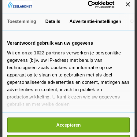
France achter zijn naam, behaald in 2017, 2018,
2019 en vorig jaar.
Toestemming
Details
Advertentie-instellingen
Ov
Verantwoord gebruik van uw gegevens
Wij en
onze 1022 partners
verwerken je persoonlijke
gegevens (bijv. uw IP-adres) met behulp van
technologieën zoals cookies om informatie op uw
apparaat op te slaan en te gebruiken met als doel
gepersonaliseerde advertenties en content, metingen aan
advertenties en content, inzicht in publiek en
productontwikkeling. U kunt kiezen wie uw gegevens
gebruikt en met welke doelen.
Als u het toestaat, willen we ook graag:
Accepteren
Informatie verzamelen over uw geografische
locatie, die tot een paar meter nauwkeurig kan zijn