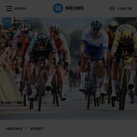
MENU
LOG IN
NIEUWS
/
SPORT