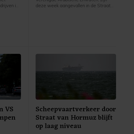
rijven in
deze week aangevallen in de Straat
ritiem
van Hormuz. Sinds het begin van de
hore een
oorlog in het Midden-Oosten zijn
n dag
volgens het bedrijf vijftien tankers van
 geweest
Adnoc aangevallen met raketten en
chtingen.
drones, waarbij een dode is gevallen
n
en twintig bemanningsleden gewond
ar het
raakten.
er uitviel
n VS
Scheepvaartverkeer door
ompen
Straat van Hormuz blijft
op laag niveau