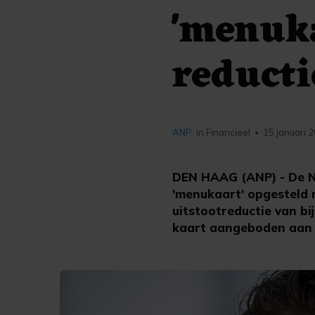
'menuka
reducti
ANP
in Financieel
15 januari 
•
DEN HAAG (ANP) - De N
'menukaart' opgesteld m
uitstootreductie van b
kaart aangeboden aan 