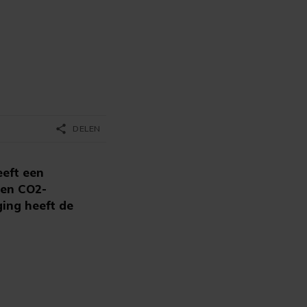
share
DELEN
eft een
een CO2-
ging heeft de