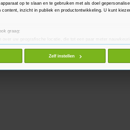
apparaat op te slaan en te gebruiken met als doel gepersonalise
 content, inzicht in publiek en productontwikkeling. U kunt kiez
 ook graag:
 over uw geografische locatie, die tot een paar meter nauwkeuri
eren door het actief te scannen op specifieke eigenschappen (fing
onlijke gegevens worden verwerkt en stel uw voorkeuren in he
Zelf instellen
jzigen of intrekken in de Cookieverklaring.
te beter en wordt jouw bezoek makkelijker en persoonlijker. O
je gemaakte keuze altijd wijzigen of intrekken.