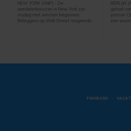
NEW YORK (ANP) - De
BERLIJN (
aandelenbeurzen in New York zijn
gehad van 
vrijdag met winsten begonnen.
partner C
Beleggers op Wall Street reageerden
een woord
op het banenrapport van de
webwinkel
Amerikaanse overheid. Uit dat rapport
Woensda
bleek dat er in juli 23.000 banen zijn
winkelket
verdwenen, terwijl er een groei van
Bol al voo
ongeveer 80.000 arbeidsplaatsen
logistieke
werd verwacht. Daardoor kan de
ook Ajax b
Amerikaanse centrale bank
gegevens 
voorzichtiger worden met het
het incide
verhogen van de rente.
PRIKBORD
VACAT