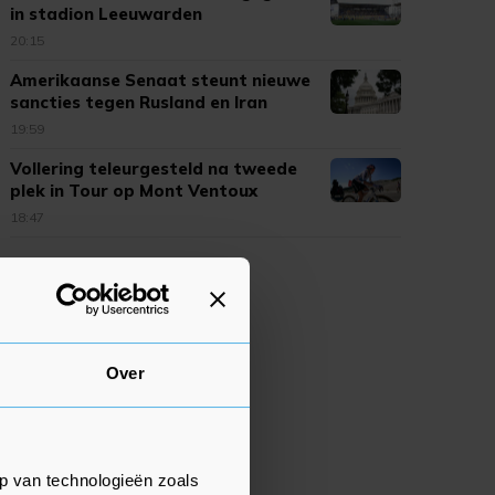
in stadion Leeuwarden
20:15
Amerikaanse Senaat steunt nieuwe
sancties tegen Rusland en Iran
19:59
Vollering teleurgesteld na tweede
plek in Tour op Mont Ventoux
18:47
Over
p van technologieën zoals