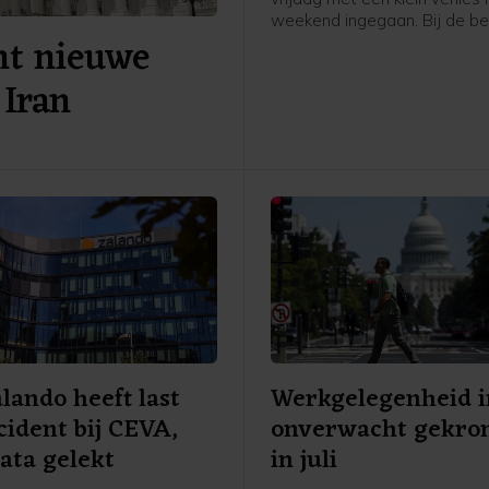
weekend ingegaan. Bij de bed
nt nieuwe
de hoofdgraadmeter was ma
oliedienstverlener SBM Offs
 Iran
negatieve uitschieter, na ee
eerder nog uitblinker te zijn
door sterke cijfers en verwa
Verder ging de aandacht va
beleggers onder meer uit na
belangrijke Amerikaanse
banenrapport, dat veel zwakk
dan verwacht.
lando heeft last
Werkgelegenheid i
cident bij CEVA,
onverwacht gekr
ata gelekt
in juli