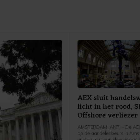
AEX sluit handels
licht in het rood,
Offshore verliezer
AMSTERDAM (ANP) - De AEX
op de aandelenbeurs in Ams
vrijdag met een klein verlies 