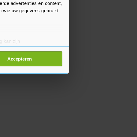
erde advertenties en content,
en wie uw gegevens gebruikt
g kan zijn
erprinting)
t
detailgedeelte
in. U kunt uw
Accepteren
p onze cookiepagina kun je