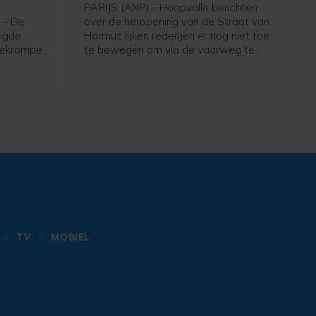
PARIJS (ANP) - Hoopvolle berichten
 - De
over de heropening van de Straat van
nigde
Hormuz lijken rederijen er nog niet toe
 gekrompen
te bewegen om via de vaarweg te
link naar
varen. Het aantal schepen dat door de
 de
zeestraat vaart, blijft op een laag
et aantal
niveau, blijkt uit data van AXSMarine.
nd met
uist op
80.000
ni ging
000
 eerder
splaatsen
TV
MOBIEL