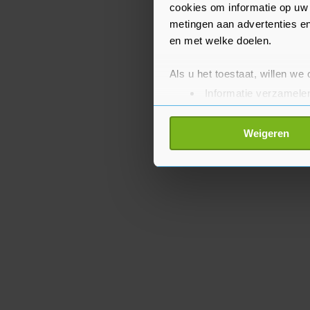
cookies om informatie op uw 
metingen aan advertenties en
en met welke doelen.
Als u het toestaat, willen we
Informatie verzamelen
Uw apparaat identific
Lees meer over hoe uw perso
Weigeren
toestemming op elk moment wi
Met cookies werkt onze websi
ons cookiebeleid bekijken en 