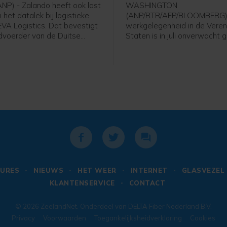
ANP) - Zalando heeft ook last
WASHINGTON
het datalek bij logistieke
(ANP/RTR/AFP/BLOOMBERG)
EVA Logistics. Dat bevestigt
werkgelegenheid in de Vere
voerder van de Duitse
Staten is in juli onverwacht
 na vragen van het ANP.
en het groeicijfer van juni is f
g waarschuwden
beneden bijgesteld. Volgens
en de Bijenkorf en webshop
Amerikaanse overheid nam h
r een datalek bij de
arbeidsplaatsen vorige maa
 partner. Daar kwam later
23.000 af, terwijl economen j
ij. Zalando meldt dat
een toename van ongeveer 
van zijn klanten niet door
banen hadden gerekend. In ju
nt zijn getroffen.
het om een aanwas met 20.
banen. Voor die maand werd
een groei met 57.000 arbeid
gemeld.
URES
NIEUWS
HET WEER
INTERNET
GLASVEZEL
KLANTENSERVICE
CONTACT
© 2026
ZeelandNet
. Onderdeel van
DELTA Fiber Nederland B.V.
Privacy
Voorwaarden
Toegankelijksheidverklaring
Cookies