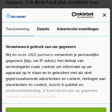
Gazanen. Ook Nederland pleit inmiddels voor
gevechtspauzes om hulp te kunnen aanvoeren en
mensen in veiligheid te brengen. Voorzichtig
klinken ook twijfels over het grondoffensief in de
Gazastrook waar Israël zich voor zou opmaken.
Toestemming
Details
Advertentie-instellingen
Ov
Verantwoord gebruik van uw gegevens
Wij en
onze 1022 partners
verwerken je persoonlijke
gegevens (bijv. uw IP-adres) met behulp van
technologieën zoals cookies om informatie op uw
apparaat op te slaan en te gebruiken met als doel
gepersonaliseerde advertenties en content, metingen aan
advertenties en content, inzicht in publiek en
productontwikkeling. U kunt kiezen wie uw gegevens
gebruikt en met welke doelen.
Als u het toestaat, willen we ook graag: