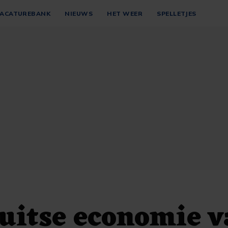
ACATUREBANK
NIEUWS
HET WEER
SPELLETJES
uitse economie v