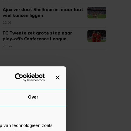
Ajax verslaat Shelbourne, maar laat
veel kansen liggen
22:03
FC Twente zet grote stap naar
play-offs Conference League
21:56
Over
p van technologieën zoals