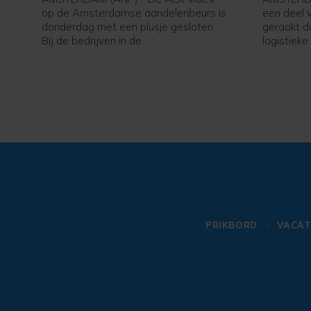
op de Amsterdamse aandelenbeurs is
een deel v
donderdag met een plusje gesloten.
geraakt d
Bij de bedrijven in de
logistieke
hoofdgraadmeter was de maritieme
de bank o
oliedienstverlener SBM Offshore een
gespaarde
sterke stijger na goed ontvangen
product he
cijfers en vooruitzichten.
thuisbezor
of barbec
betaalgeg
financiël
van klant
zouden er 
PRIKBORD
VACAT