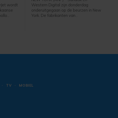
yJet wordt
Western Digital zijn donderdag
ikaanse
onderuitgegaan op de beurzen in New
ollo
York. De fabrikanten van
n bedrag
geheugenchips en
ekend ruim
dataopslagapparatuur deden
lt 7,15
afgelopen kwartaal opnieuw goede
en voor
zaken door de sterke groei van
datacenters voor kunstmatige
intelligentie (AI). De vooruitzichten van
beide bedrijven voor het huidige
kwartaal voldeden echter niet aan de
hoge marktverwachtingen. Sandisk
zakte 13 procent en Western Digital
raakte 19 procent kwijt. Beide
aandelen zijn dit jaar hard gestegen
door de AI-opmars.
TV
MOBIEL