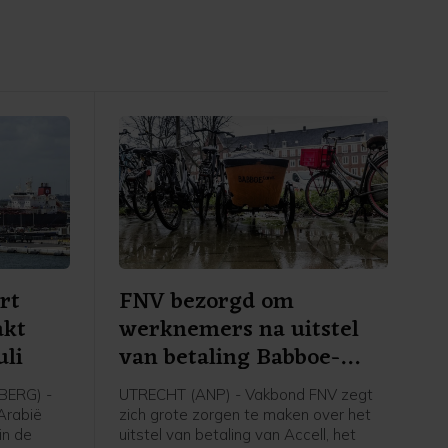
rt
FNV bezorgd om
akt
werknemers na uitstel
uli
van betaling Babboe-
moeder
ERG) -
UTRECHT (ANP) - Vakbond FNV zegt
-Arabië
zich grote zorgen te maken over het
in de
uitstel van betaling van Accell, het