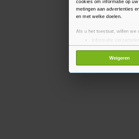
cookies om informatie op uw 
metingen aan advertenties en
en met welke doelen.
Als u het toestaat, willen we
Informatie verzamelen
Uw apparaat identific
Lees meer over hoe uw perso
Weigeren
toestemming op elk moment wi
Met cookies werkt onze websi
ons cookiebeleid bekijken en 