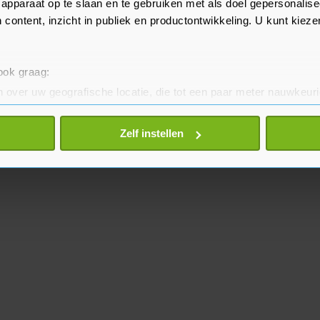
apparaat op te slaan en te gebruiken met als doel gepersonalise
 content, inzicht in publiek en productontwikkeling. U kunt kiez
 ook graag:
 over uw geografische locatie, die tot een paar meter nauwkeuri
eren door het actief te scannen op specifieke eigenschappen (fing
onlijke gegevens worden verwerkt en stel uw voorkeuren in he
Zelf instellen
jzigen of intrekken in de Cookieverklaring.
te beter en wordt jouw bezoek makkelijker en persoonlijker. O
je gemaakte keuze altijd wijzigen of intrekken.