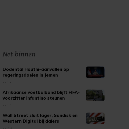
Net binnen
Dodental Houthi-aanvallen op
regeringsdoelen in Jemen
opgelopen
22:32
Afrikaanse voetbalbond blijft FIFA-
voorzitter Infantino steunen
22:31
Wall Street sluit lager, Sandisk en
Western Digital bij dalers
22:19