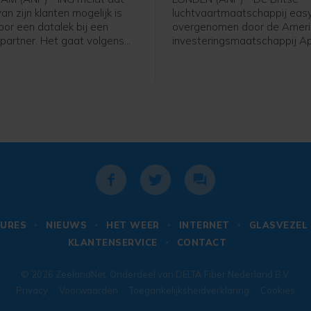
an zijn klanten mogelijk is
luchtvaartmaatschappij eas
oor een datalek bij een
overgenomen door de Amer
 partner. Het gaat volgens
investeringsmaatschappij Ap
m een groep klanten die met
Global Management voor ee
 punten bij ING een fysiek
van 5,7 miljard pond, omger
eft besteld dat is
6,6 miljard euro. Apollo betaa
gd, bijvoorbeeld een koffer
pond per aandeel in contant
ue. Bankrekeningen,
easyJet.
evens, spaargelden,
e gegevens of inloggegevens
en en de systemen van ING
niet bij betrokken zijn.
URES
NIEUWS
HET WEER
INTERNET
GLASVEZEL
KLANTENSERVICE
CONTACT
© 2026
ZeelandNet
. Onderdeel van
DELTA Fiber Nederland B.V.
Privacy
Voorwaarden
Toegankelijksheidverklaring
Cookies