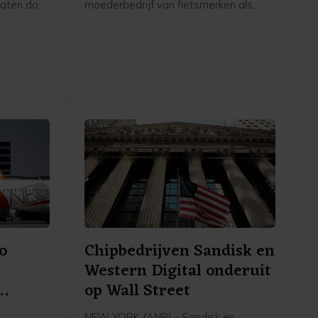
vaten door
moederbedrijf van fietsmerken als
ten en de
Babboe en Batavus. Woensdag
 Hormuz,
meldde de internationale fietsfabrikant
na cijfers
met hoofdkantoor in Amsterdam dat
het uitstel is verleend aan zijn
gens
Nederlandse entiteiten. Dit brengt
inds 1985
voor de 234 werknemers in Nederland
nd geen
grote onzekerheid met zich mee over
hun baan, inkomen en toekomst, aldus
de grootste vakbond van Nederland.
o
Chipbedrijven Sandisk en
Western Digital onderuit
op Wall Street
NEW YORK (ANP) - Sandisk en