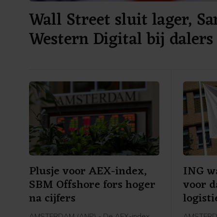
Wall Street sluit lager, S
Western Digital bij dalers
Plusje voor AEX-index,
ING w
SBM Offshore fors hoger
voor d
na cijfers
logist
AMSTERDAM (ANP) - De AEX-index
AMSTERDA