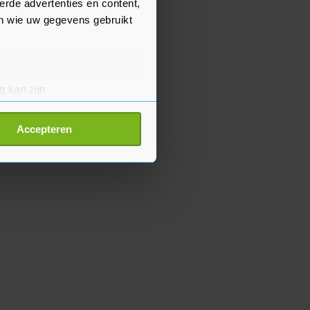
erde advertenties en content,
en wie uw gegevens gebruikt
g kan zijn
erprinting)
t
detailgedeelte
in. U kunt uw
Accepteren
p onze cookiepagina kun je