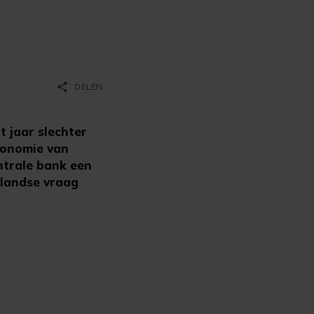
share
DELEN
 jaar slechter
conomie van
ntrale bank een
nlandse vraag