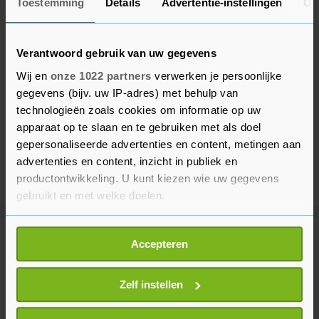
Toestemming
Details
Advertentie-instellingen
Ov
Verantwoord gebruik van uw gegevens
Wij en
onze 1022 partners
verwerken je persoonlijke
gegevens (bijv. uw IP-adres) met behulp van
technologieën zoals cookies om informatie op uw
apparaat op te slaan en te gebruiken met als doel
gepersonaliseerde advertenties en content, metingen aan
advertenties en content, inzicht in publiek en
productontwikkeling. U kunt kiezen wie uw gegevens
gebruikt en met welke doelen.
Als u het toestaat, willen we ook graag:
Meer uit Sport
Accepteren
Informatie verzamelen over uw geografische
locatie, die tot een paar meter nauwkeurig kan zijn
Uw apparaat identificeren door het actief te
Zelf instellen
Van 't Schip bondscoach van
scannen op specifieke eigenschappen (fingerprinting)
Kazachstan