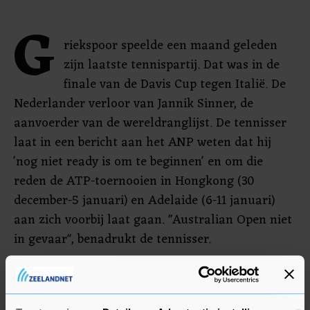
G
riekspoor speelde een maand geleden
zijn laatste tennispartij. Dat was in de
finale van de Davis Cup tegen Italië. De
Nederlander verloor van Jannik Sinner, de
aanvoerder van de wereldranglijst. De tennisser
laat in een bericht aan het ANP weten dat hij
'nog niet ready is om te beginnen' en om die
reden de ATP-toernooien in Hongkong (30
december-5 januari) en Adelaide (6-11 januari)
aan zich voorbij laat gaan. "Australian Open niet
in gevaar", benadrukt de tennisser.