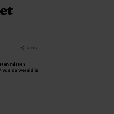
et
share
DELEN
eten missen
 van de wereld is