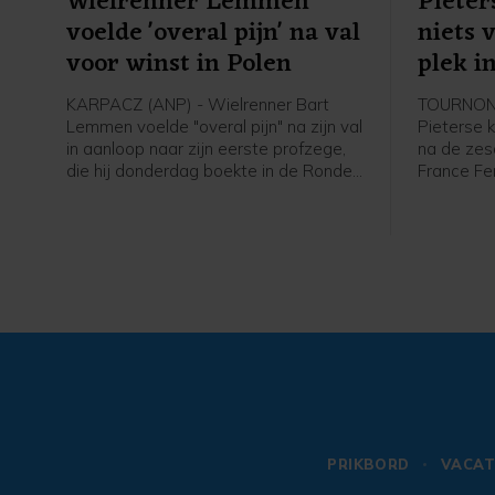
Wielrenner Lemmen
Pieter
voelde 'overal pijn' na val
niets 
voor winst in Polen
plek i
KARPACZ (ANP) - Wielrenner Bart
TOURNON-
Lemmen voelde "overal pijn" na zijn val
Pieterse k
in aanloop naar zijn eerste profzege,
na de zes
die hij donderdag boekte in de Ronde
France Fe
van Polen. Dat heeft de Nederlander
werd acht
laten weten in een reactie via zijn
Court en C
ploeg Visma - Lease a Bike. De 30-
Nederland
jarige Lemmen kwam ten val maar
afloop va
won de etappe en nam de leiding in
het algemeen klassement over.
PRIKBORD
VACAT