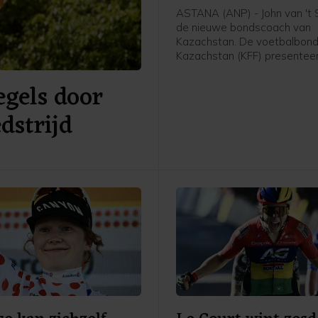
ASTANA (ANP) - John van 't S
de nieuwe bondscoach van
Kazachstan. De voetbalbond
Kazachstan (KFF) presentee
62-jarige Nederlandse oud-
gels door
international en trainer vrijda
meldde de bond op social me
dstrijd