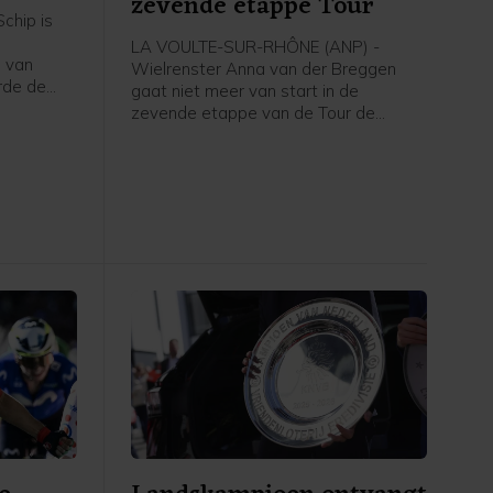
zevende etappe Tour
chip is
LA VOULTE-SUR-RHÔNE (ANP) -
 van
Wielrenster Anna van der Breggen
rde de
gaat niet meer van start in de
zevende etappe van de Tour de
g, zo
France Femmes. Haar ploeg SD Worx-
dia.
Protime meldt dat de 36-jarige renster
de Tour verlaat en rust neemt.