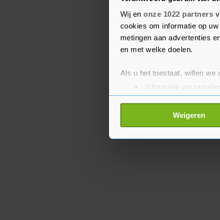
Griekspoor heeft nog an
Wij en
onze 1022 partners
v
visum te regelen. De U
cookies om informatie op uw 
augustus.
metingen aan advertenties en
en met welke doelen.
Als u het toestaat, willen we
Informatie verzamelen
Uw apparaat identific
Lees meer over hoe uw perso
Weigeren
toestemming op elk moment wi
Met cookies werkt onze websi
ons cookiebeleid bekijken en 