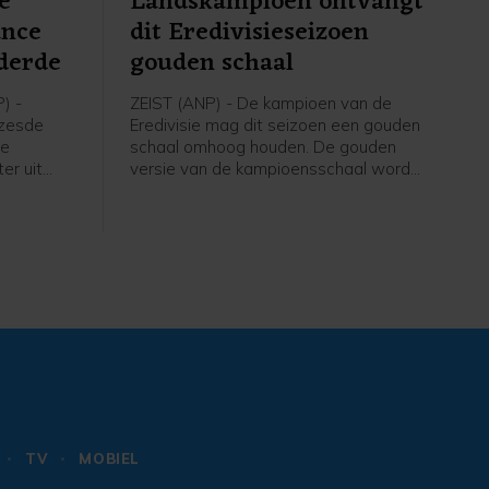
e
Landskampioen ontvangt
ance
dit Eredivisieseizoen
derde
gouden schaal
) -
ZEIST (ANP) - De kampioen van de
 zesde
Eredivisie mag dit seizoen een gouden
ce
schaal omhoog houden. De gouden
er uit
versie van de kampioensschaal wordt
Soudal
ter ere van het 70-jarig bestaan van
htige
het betaald voetbal uitgereikt door
 van
Eredivisie CV en de KNVB, zo meldt de
-Rhône.
voetbalbond.
 werd
e
ieterse.
TV
MOBIEL