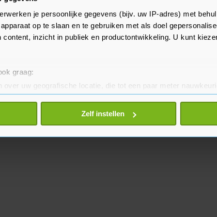
derhalve week de tijd om zijn
erwerken je persoonlijke gegevens (bijv. uw IP-adres) met behul
S Open begint op maandag 30
apparaat op te slaan en te gebruiken met als doel gepersonalise
 content, inzicht in publiek en productontwikkeling. U kunt kiez
 ook graag:
 over uw geografische locatie, die tot een paar meter nauwkeuri
eren door het actief te scannen op specifieke eigenschappen (fing
onlijke gegevens worden verwerkt en stel uw voorkeuren in he
Zelf instellen
jzigen of intrekken in de Cookieverklaring.
te beter en wordt jouw bezoek makkelijker en persoonlijker. O
je gemaakte keuze altijd wijzigen of intrekken.