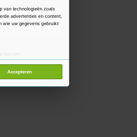
p van technologieën zoals
erde advertenties en content,
en wie uw gegevens gebruikt
g kan zijn
erprinting)
t
detailgedeelte
in. U kunt uw
Accepteren
p onze cookiepagina kun je