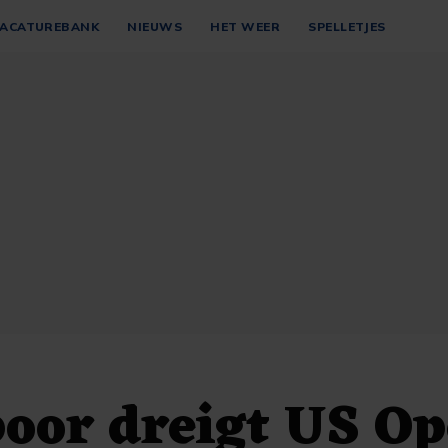
ACATUREBANK
NIEUWS
HET WEER
SPELLETJES
oor dreigt US Op