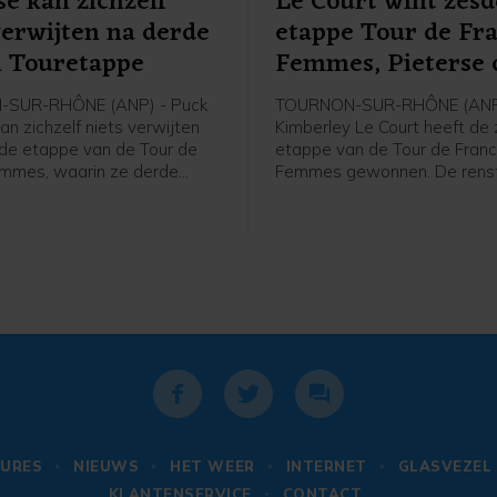
se kan zichzelf
Le Court wint zesd
verwijten na derde
etappe Tour de Fr
n Touretappe
Femmes, Pieterse 
SUR-RHÔNE (ANP) - Puck
TOURNON-SUR-RHÔNE (ANP
an zichzelf niets verwijten
Kimberley Le Court heeft de
de etappe van de Tour de
etappe van de Tour de Fran
mmes, waarin ze derde
Femmes gewonnen. De renst
er winnares Kimberley Le
Mauritius van AG Insurance-
édrine Kerbaol. Dat zei de
was de beste in de heuvelac
se bolletjestruidraagster na
etappe over 153,4 kilometer
n de etappe tegen de NOS.
Montbrison naar Tournon-sur
Cédrine Kerbaol uit Frankrijk
tweede, voor de Nederlands
bolletjestruidraagster Puck P
URES
NIEUWS
HET WEER
INTERNET
GLASVEZEL
KLANTENSERVICE
CONTACT