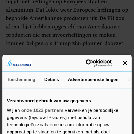
hij al met heffingen op Europees staal en
aluminium. Dat lokte weer Europese heffingen op
bepaalde Amerikaanse producten uit. De EU zou
al een lijst hebben opgesteld van Amerikaanse
producten die met invoerheffingen te maken
kunnen krijgen als Trump zijn plannen doorzet.
Meerdere Europese centralebankpresidenten en
beleidsmakers van de Europese Centrale Bank
(ECB) hebben ook al hun zorgen uitgesproken
Toestemming
Details
Advertentie-instellingen
Ov
over de tariefplannen van Trump. Zo zei de
Duitse centralebankpresident Joachim Nagel
vorige week dat die heffingen grote schade
Verantwoord gebruik van uw gegevens
kunnen aanrichten aan de Duitse economie
Wij en
onze 1022 partners
verwerken je persoonlijke
omdat het land veel goederen exporteert naar de
gegevens (bijv. uw IP-adres) met behulp van
VS.
technologieën zoals cookies om informatie op uw
apparaat op te slaan en te gebruiken met als doel