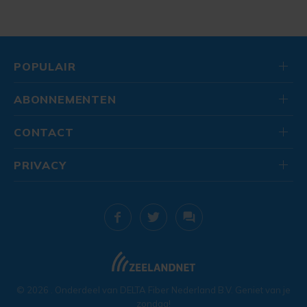
POPULAIR
ABONNEMENTEN
CONTACT
PRIVACY
© 2026
. Onderdeel van
DELTA Fiber Nederland B.V.
Geniet van je
zondag!