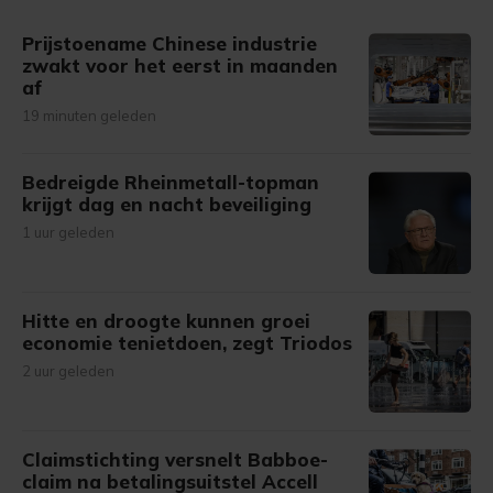
gemaakte keuze altijd wijzigen of intrekken.
Prijstoename Chinese industrie
zwakt voor het eerst in maanden
af
19 minuten geleden
Bedreigde Rheinmetall-topman
krijgt dag en nacht beveiliging
1 uur geleden
Hitte en droogte kunnen groei
economie tenietdoen, zegt Triodos
2 uur geleden
Claimstichting versnelt Babboe-
claim na betalingsuitstel Accell