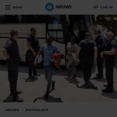
MENU
LOG IN
NIEUWS
/
BUITENLAND