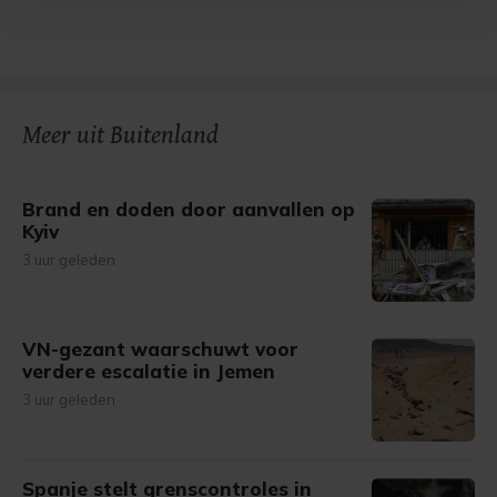
Met cookies werkt onze website beter en wordt jouw
bezoek makkelijker en persoonlijker. Op
onze cookiepagina kun je ons cookiebeleid bekijken en je
gemaakte keuze altijd wijzigen of intrekken.
Meer uit Buitenland
Brand en doden door aanvallen op
Kyiv
3 uur geleden
VN-gezant waarschuwt voor
verdere escalatie in Jemen
3 uur geleden
Spanje stelt grenscontroles in