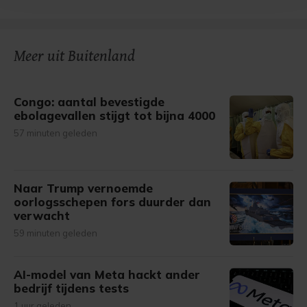
bezoek makkelijker en persoonlijker. Op
onze cookiepagina kun je ons cookiebeleid bekijken en je
gemaakte keuze altijd wijzigen of intrekken.
Meer uit Buitenland
Congo: aantal bevestigde
ebolagevallen stijgt tot bijna 4000
57 minuten geleden
Naar Trump vernoemde
oorlogsschepen fors duurder dan
verwacht
59 minuten geleden
AI-model van Meta hackt ander
bedrijf tijdens tests
1 uur geleden