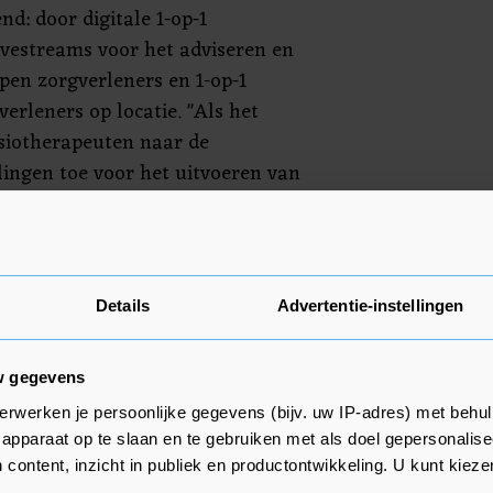
nd: door digitale 1-op-1
ivestreams voor het adviseren en
pen zorgverleners en 1-op-1
erleners op locatie. "Als het
ysiotherapeuten naar de
lingen toe voor het uitvoeren van
bij worden voorzorgsmaatregelen
ge werkomgeving te creëren" zegt
Details
Advertentie-instellingen
tellingen kunnen zich via de site
en aanmelden.
w gegevens
erwerken je persoonlijke gegevens (bijv. uw IP-adres) met behul
apparaat op te slaan en te gebruiken met als doel gepersonalise
 content, inzicht in publiek en productontwikkeling. U kunt kiez