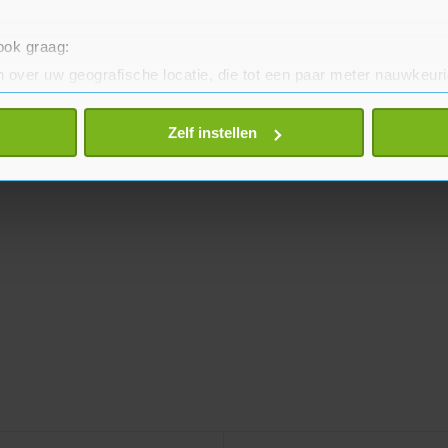
 ook graag:
 over uw geografische locatie, die tot een paar meter nauwkeuri
eren door het actief te scannen op specifieke eigenschappen (fing
onlijke gegevens worden verwerkt en stel uw voorkeuren in he
Zelf instellen
jzigen of intrekken in de Cookieverklaring.
te beter en wordt jouw bezoek makkelijker en persoonlijker. O
je gemaakte keuze altijd wijzigen of intrekken.