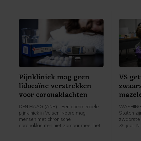
Pijnkliniek mag geen
VS get
lidocaïne verstrekken
zwaars
voor coronaklachten
mazele
DEN HAAG (ANP) - Een commerciële
WASHINGT
pijnkliniek in Velsen-Noord mag
Staten zij
mensen met chronische
zwaarste 
coronaklachten niet zomaar meer het
35 jaar. 
middel lidocaïne geven. De stof is daar
in de laa
namelijk niet voor goedgekeurd. De
besmettin