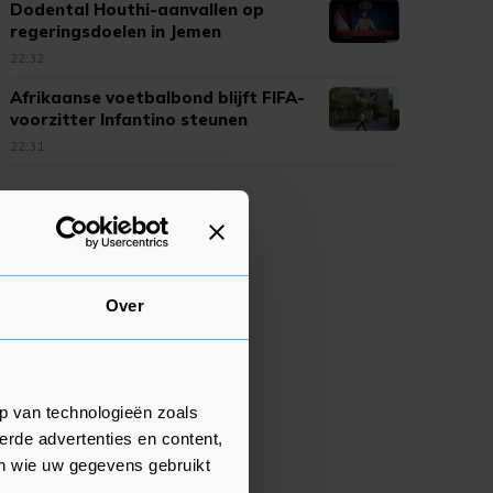
Dodental Houthi-aanvallen op
regeringsdoelen in Jemen
opgelopen
22:32
Afrikaanse voetbalbond blijft FIFA-
voorzitter Infantino steunen
22:31
Over
p van technologieën zoals
erde advertenties en content,
en wie uw gegevens gebruikt