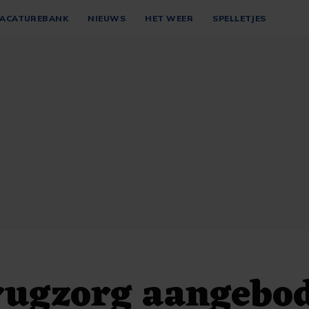
ACATUREBANK
NIEUWS
HET WEER
SPELLETJES
 rugzorg aangebo