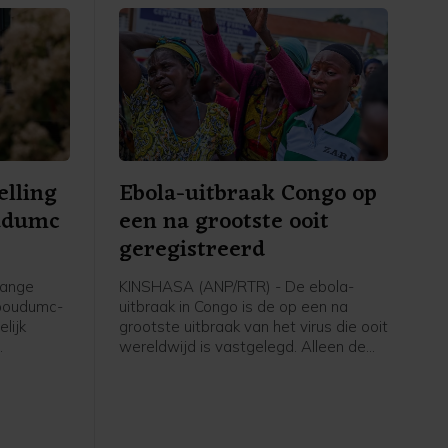
elling
Ebola-uitbraak Congo op
udumc
een na grootste ooit
geregistreerd
lange
KINSHASA (ANP/RTR) - De ebola-
dboudumc-
uitbraak in Congo is de op een na
lijk
grootste uitbraak van het virus die ooit
wereldwijd is vastgelegd. Alleen de
. Dat
epidemie van 2014-2016 in West-
team in
Afrika was omvangrijker.
is vrijdag