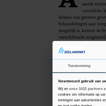
A
wordt verlee
consulten, l
helpen van grotere groe
behandelingen aan zorgv
mogelijk is, komen de f
verschillende zorginstel
de behandelingen. Daar
getroffen, om een veili
Termaat.
Toestemming
Zorgverleners en zorgins
van de fysiotherapieket
Verantwoord gebruik van u
Wij en
onze 1022 partners
v
cookies om informatie op uw 
metingen aan advertenties en
en met welke doelen.