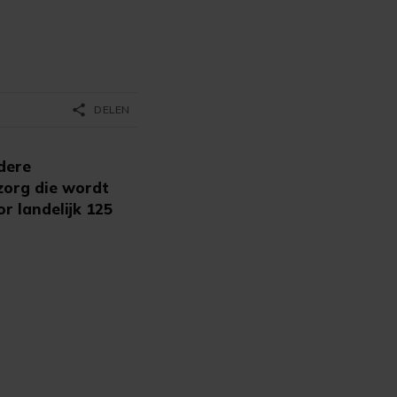
share
DELEN
dere
zorg die wordt
r landelijk 125