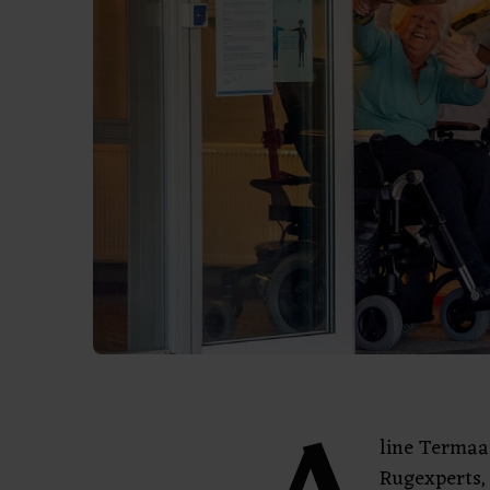
line Termaat
Rugexperts,