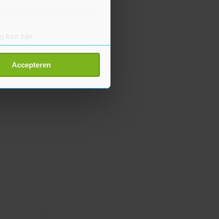
g kan zijn
erprinting)
t
detailgedeelte
in. U kunt uw
Accepteren
p onze cookiepagina kun je