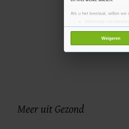
Als u het toestaat, willen we
Informatie verzamelen
Uw apparaat identific
Lees meer over hoe uw perso
Weigeren
toestemming op elk moment wi
Met cookies werkt onze websi
ons cookiebeleid bekijken en 
Meer uit Gezond