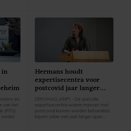
 in
Hermans houdt
expertisecentra voor
geheim
postcovid jaar langer
open
iaters en
DEN HAAG (ANP) - De speciale
n van het
expertisecentra waarin mensen met
le (RTG)
postcovid kunnen worden behandeld,
n omdat
blijven zeker een jaar langer open.
en
Zorgminister Sophie Hermans (VVD)
meldt in een Kamerbrief dat geld dat