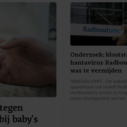
Onderzoek: blootst
hantavirus Radbo
was te vermijden
NIJMEGEN (ANP) - De weken
quarantaine van twaalf Ra
medewerkers omdat zij moge
waren blootgesteld aan het
tegen
hantavirus, was vermijdbaar
concludeert een onderzoeks
bij baby's
een rapport dat het ziekenhu
publiceerde.