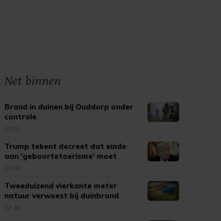
Net binnen
Brand in duinen bij Ouddorp onder
controle
23:03
Trump tekent decreet dat einde
aan 'geboortetoerisme' moet
maken
23:00
Tweeduizend vierkante meter
natuur verwoest bij duinbrand
Ouddorp
22:46