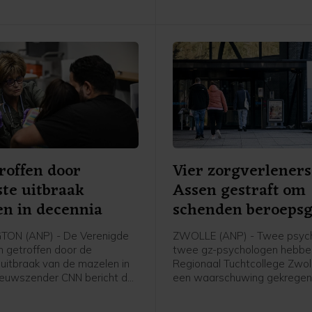
roffen door
Vier zorgverleners
te uitbraak
Assen gestraft om
n in decennia
schenden beroeps
ON (ANP) - De Verenigde
ZWOLLE (ANP) - Twee psych
n getroffen door de
twee gz-psychologen hebbe
uitbraak van de mazelen in
Regionaal Tuchtcollege Zwol
Nieuwszender CNN bericht dat
een waarschuwing gekrege
tste achttien maanden meer
ze hun beroepsgeheim hebb
gen zijn gemeld dan in de
geschonden. Een voormalig