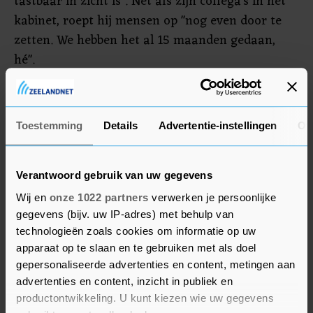
tastbaar in zicht is". Net als zijn collega's in het
kabinet, roept hij mensen op "nog even door te
zetten. We hebben het al 15 maanden gedaan,
hé".
Mensen zouden er goed aan doen ook op zonnige
dagen voorbij "het gebruikelijke park in je stad"
Toestemming
Details
Advertentie-instellingen
Ov
te lopen. Ga desnoods een aantal kilometer
buiten de stad "het weiland in", adviseert
Grapperhaus.
Verantwoord gebruik van uw gegevens
Wij en
onze 1022 partners
verwerken je persoonlijke
gegevens (bijv. uw IP-adres) met behulp van
technologieën zoals cookies om informatie op uw
apparaat op te slaan en te gebruiken met als doel
gepersonaliseerde advertenties en content, metingen aan
advertenties en content, inzicht in publiek en
productontwikkeling. U kunt kiezen wie uw gegevens