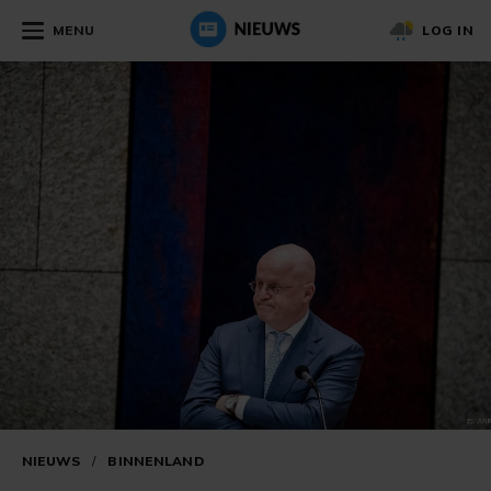
MENU
LOG IN
NIEUWS
/
BINNENLAND