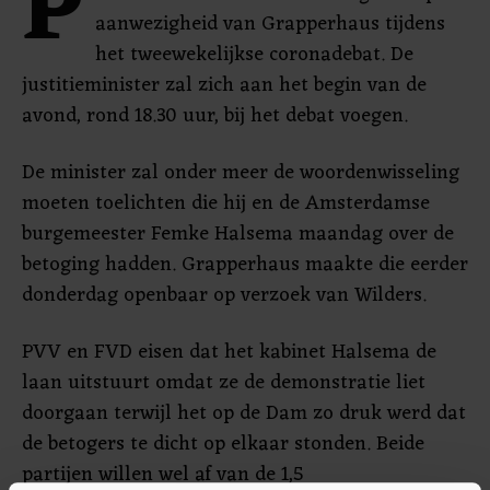
P
aanwezigheid van Grapperhaus tijdens
het tweewekelijkse coronadebat. De
justitieminister zal zich aan het begin van de
avond, rond 18.30 uur, bij het debat voegen.
De minister zal onder meer de woordenwisseling
moeten toelichten die hij en de Amsterdamse
burgemeester Femke Halsema maandag over de
betoging hadden. Grapperhaus maakte die eerder
donderdag openbaar op verzoek van Wilders.
PVV en FVD eisen dat het kabinet Halsema de
laan uitstuurt omdat ze de demonstratie liet
doorgaan terwijl het op de Dam zo druk werd dat
de betogers te dicht op elkaar stonden. Beide
partijen willen wel af van de 1,5