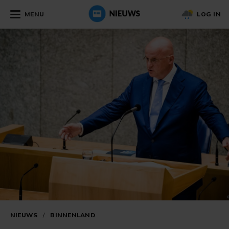
MENU
LOG IN
NIEUWS
/
BINNENLAND