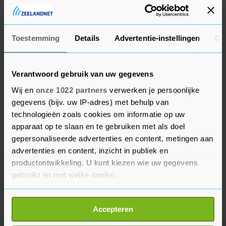
meterafstandsregel die wordt voorgeschreven om
overslaan van het coronavirus te voorkomen.
Toestemming
Details
Advertentie-instellingen
Ov
Verantwoord gebruik van uw gegevens
Wij en
onze 1022 partners
verwerken je persoonlijke
gegevens (bijv. uw IP-adres) met behulp van
technologieën zoals cookies om informatie op uw
apparaat op te slaan en te gebruiken met als doel
gepersonaliseerde advertenties en content, metingen aan
advertenties en content, inzicht in publiek en
productontwikkeling. U kunt kiezen wie uw gegevens
gebruikt en met welke doelen.
Als u het toestaat, willen we ook graag:
Accepteren
Informatie verzamelen over uw geografische
locatie, die tot een paar meter nauwkeurig kan zijn