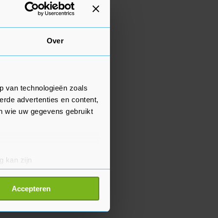
Over
p van technologieën zoals
erde advertenties en content,
en wie uw gegevens gebruikt
g kan zijn
erprinting)
t
detailgedeelte
in. U kunt uw
Accepteren