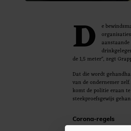
D
e bewindsma
organisatie
aanstaande 
drinkgelegen
de 1,5 meter", zegt Gra
Dat die wordt gehandhaa
van de ondernemer zelf. 
komt de politie eraan te
steekproefsgewijs gehan
Corona-regels
Wel wil Grapperhaus kij