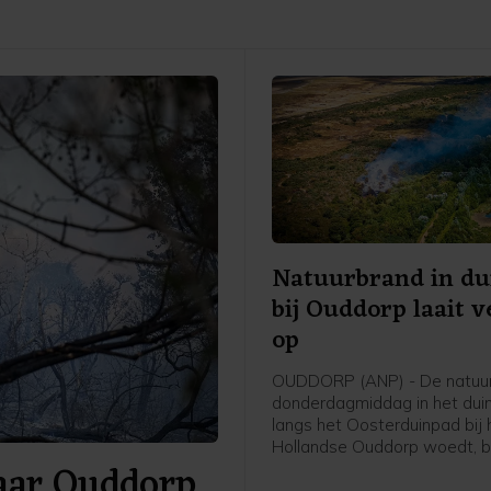
Natuurbrand in du
bij Ouddorp laait 
op
OUDDORP (ANP) - De natuur
donderdagmiddag in het dui
langs het Oosterduinpad bij 
Hollandse Ouddorp woedt, br
naar Ouddorp
uit. Voor het incident is opg
van Grip 1 naar Grip 2. Dat 