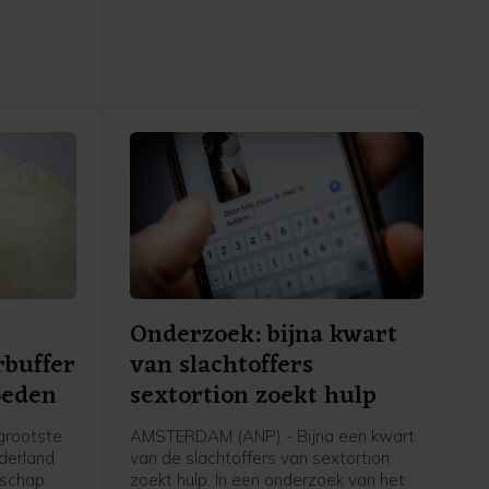
al
bekend dat ze jarenlang leed aan de
inatie van
ziekte van Parkinson.
h neemt.
 van
Onderzoek: bijna kwart
rbuffer
van slachtoffers
oeden
sextortion zoekt hulp
grootste
AMSTERDAM (ANP) - Bijna een kwart
derland
van de slachtoffers van sextortion
rschap
zoekt hulp. In een onderzoek van het