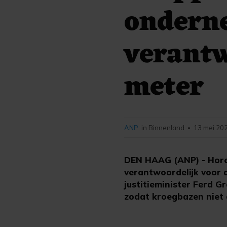
ondern
verantw
meter
ANP
in Binnenland
13 mei 202
•
DEN HAAG (ANP) - Horec
verantwoordelijk voor 
justitieminister Ferd G
zodat kroegbazen niet 