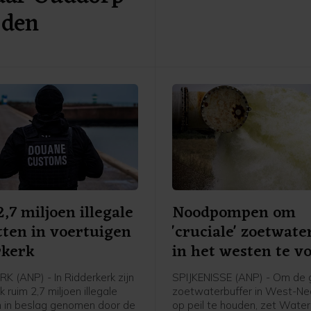
jden
onder meer dat een Regiona
Operationeel Team de coörd
de brandbestrijding en
informatievoorziening op zic
De brandweer krijgt ook hulp
korpsen uit de regio.
,7 miljoen illegale
Noodpompen om
tten in voertuigen
'cruciale' zoetwate
rkerk
in het westen te v
K (ANP) - In Ridderkerk zijn
SPIJKENISSE (ANP) - Om de 
ruim 2,7 miljoen illegale
zoetwaterbuffer in West-Ne
n in beslag genomen door de
op peil te houden, zet Wate