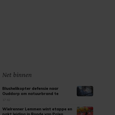
Net binnen
Blushelikopter defensie naar
Ouddorp om natuurbrand te
bestrijden
17:42
Wielrenner Lemmen wint etappe en
pakt leiding in Ronde van Polen