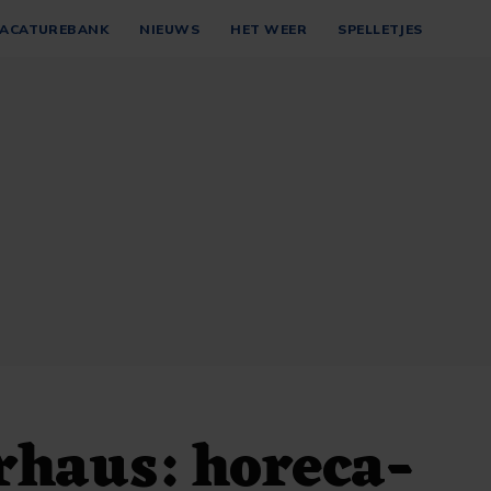
ACATUREBANK
NIEUWS
HET WEER
SPELLETJES
rhaus: horeca-