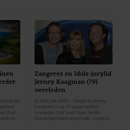
inen
Zangeres en Idols-jurylid
verder
Jerney Kaagman (79)
overleden
brand die
BLARICUM (ANP) - Zangeres Jerney
ngebied
Kaagman is op 79-jarige leeftijd
het Zuid-
overleden. Dat heeft haar familie
eidt zich
donderdag bekendgemaakt. Kaagman
eschaald
overleed op 31 juli na een lang
betekent
ziekbed. Van de zangeres was al