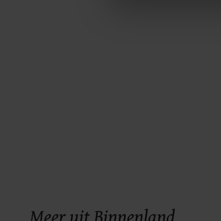
Met cookies werkt onze websi
ons cookiebeleid bekijken en 
Meer uit Binnenland