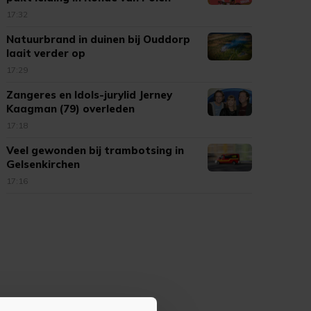
17:32
Natuurbrand in duinen bij Ouddorp
laait verder op
17:29
Zangeres en Idols-jurylid Jerney
Kaagman (79) overleden
17:18
Veel gewonden bij trambotsing in
Gelsenkirchen
17:16