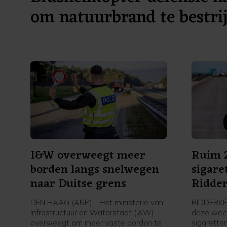
om natuurbrand te bestri
I&W overweegt meer
Ruim 2
borden langs snelwegen
sigare
naar Duitse grens
Ridde
DEN HAAG (ANP) - Het ministerie van
RIDDERKER
Infrastructuur en Waterstaat (I&W)
deze week 
overweegt om meer vaste borden te
sigarette