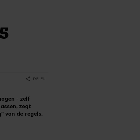
,5
share
DELEN
ogen - zelf
rassen, zegt
" van de regels,