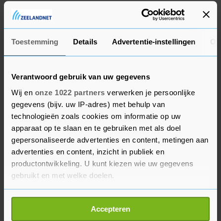
het onderzoek naar mogelijke afzetting van de
gouverneur bijna is afgerond. Volgens Cuomo zou
dat proces maanden in beslag kunnen nemen
Toestemming
Details
Advertentie-instellingen
Ov
terwijl het functioneren van de regering volgens
hem "een zaak van leven of dood" is. "Energie
verspillen is het laatste dat we nodig hebben, en
Verantwoord gebruik van uw gegevens
ik wil daar niet voor verantwoordelijk zijn."
Wij en
onze 1022 partners
verwerken je persoonlijke
gegevens (bijv. uw IP-adres) met behulp van
technologieën zoals cookies om informatie op uw
Vrouwelijke gouverneur
apparaat op te slaan en te gebruiken met als doel
Cuomo is sinds 2010 drie keer tot gouverneur van
gepersonaliseerde advertenties en content, metingen aan
advertenties en content, inzicht in publiek en
New York verkozen. Hij werkte daarvoor onder
productontwikkeling. U kunt kiezen wie uw gegevens
meer voor president Bill Clinton. Hij kreeg veel
gebruikt en met welke doelen.
lof voor zijn aanpak van de coronacrisis.
Als u het toestaat, willen we ook graag:
Cuomo's vertrek is over twee weken een feit.
Accepteren
Informatie verzamelen over uw geografische