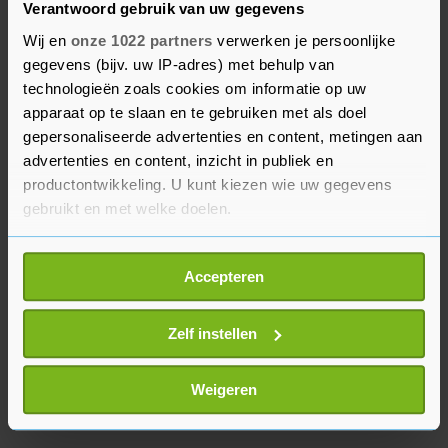
Verantwoord gebruik van uw gegevens
geweerd, is niet bekend.
Wij en
onze 1022 partners
verwerken je persoonlijke
gegevens (bijv. uw IP-adres) met behulp van
Google Nederland geeft wel aan dat vorig jaar 29
technologieën zoals cookies om informatie op uw
miljoen advertenties zijn tegengehouden die
apparaat op te slaan en te gebruiken met als doel
tegen richtlijnen van de zoekmachine indruisten.
gepersonaliseerde advertenties en content, metingen aan
Het ging daarbij om aanprijzingen om producten
advertenties en content, inzicht in publiek en
te kopen die in werkelijkheid gratis beschikbaar
productontwikkeling. U kunt kiezen wie uw gegevens
zijn.
gebruikt en met welke doelen.
Als u het toestaat, willen we ook graag:
Accepteren
Informatie verzamelen over uw geografische
locatie, die tot een paar meter nauwkeurig kan zijn
Uw apparaat identificeren door het actief te
Zelf instellen
scannen op specifieke eigenschappen (fingerprinting)
Lees meer over hoe uw persoonlijke gegevens worden
Weigeren
verwerkt en stel uw voorkeuren in het
detailgedeelte
in.
U kunt uw toestemming op elk moment wijzigen of