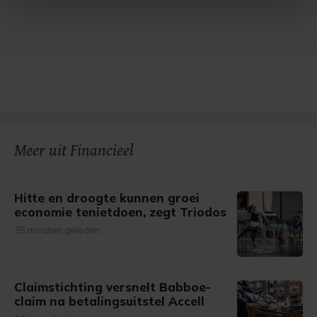
intrekken in de Cookieverklaring.
Met cookies werkt onze website beter en wordt jouw
bezoek makkelijker en persoonlijker. Op
onze cookiepagina kun je ons cookiebeleid bekijken en je
gemaakte keuze altijd wijzigen of intrekken.
Meer uit Financieel
Hitte en droogte kunnen groei
economie tenietdoen, zegt Triodos
35 minuten geleden
Claimstichting versnelt Babboe-
claim na betalingsuitstel Accell