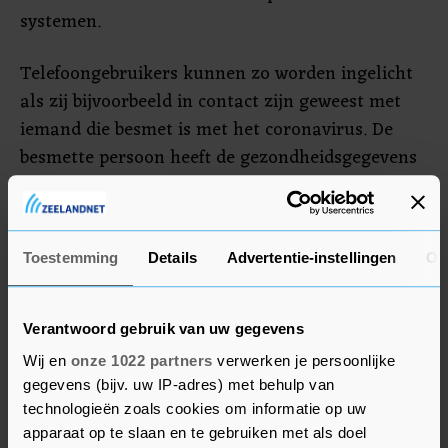
systemen.
Telefoongebruikers kunnen zo worden ingelicht
als zij bijvoorbeeld in contact zijn geweest met
iemand die besmet is met het coronavirus. De
besmette persoon heeft de gezondheidsgegevens
dan al ingevuld in een app. Vanuit die app krijgen
anderen via hun telefoon te horen of zij
bijvoorbeeld in quarantaine moeten, aangezien
Toestemming
Details
Advertentie-instellingen
Ov
er contact is geweest met de zieke persoon.
Google en Apple benadrukken dat de privacy van
Verantwoord gebruik van uw gegevens
de mensen niet wordt geschonden. Zo is het de
Wij en
onze 1022 partners
verwerken je persoonlijke
bedoeling dat zo weinig mogelijk informatie op
gegevens (bijv. uw IP-adres) met behulp van
servers van de overheid terechtkomt.
technologieën zoals cookies om informatie op uw
apparaat op te slaan en te gebruiken met als doel