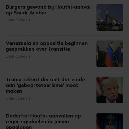
Burgers gewond bij Houthi-aanval
op Saudi-Arabië
1 uur geleden
Venezuela en oppositie beginnen
gesprekken over transitie
1 uur geleden
Trump tekent decreet dat einde
aan 'geboortetoerisme' moet
maken
5 uur geleden
Dodental Houthi-aanvallen op
regeringsdoelen in Jemen
opgelopen