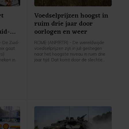
rt
Voedselprijzen hoogst in
ruim drie jaar door
uid-
oorlogen en weer
 De Zuid-
ROME (ANP/RTR) - De wereldwijde
ix gaat
voedselprijzen zijn in juli gestegen
ro)
naar het hoogste niveau in ruim drie
ieken in
jaar tijd. Dat komt door de slechte
 van het
weersomstandigheden en de
aanhoudende spanningen in de
a om de
Perzische Golf en de Zwarte Zee,
s snel te
meldt de Voedsel- en
ijde
Landbouworganisatie van de
an te
Verenigde Naties (FAO).
en tot