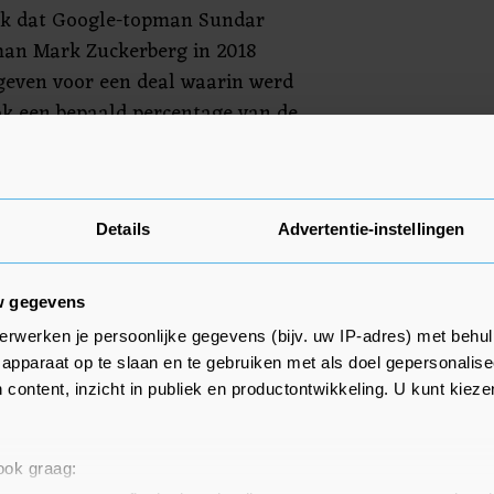
ook dat Google-topman Sundar
man Mark Zuckerberg in 2018
even voor een deal waarin werd
ok een bepaald percentage van de
wat ook wordt ontkend door
cebook zouden door de deal meer
aatsen dan klanten van andere
e bedrijven zouden ook afspraken
Details
Advertentie-instellingen
 hoogtes van prijzen voor
klacht. En Facebook zou ermee
w gegevens
h terug te trekken uit de
erwerken je persoonlijke gegevens (bijv. uw IP-adres) met behul
ware van concurrenten van
apparaat op te slaan en te gebruiken met als doel gepersonalise
 content, inzicht in publiek en productontwikkeling. U kunt kiez
nd dat een aantal Amerikaanse
 ook graag:
, Google voor de rechter