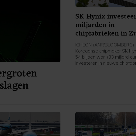
SK Hynix investee
miljarden in
chipfabrieken in Z
Korea
ICHEON (ANP/BLOOMBERG) -
Koreaanse chipmaker SK Hyn
54 biljoen won (33 miljard eu
investeren in nieuwe chipfabr
ergroten
eigen land. De investeringen
bedrijf zijn onderdeel van de
 slagen
inspanningen van Zuid-Kore
productiecapaciteit van chip
verdubbelen en het wereldw
tekort aan geheugenchips a
pakken. De investeringen lop
april 2031.