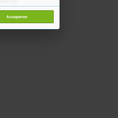
g kan zijn
erprinting)
t
detailgedeelte
in. U kunt uw
Accepteren
p onze cookiepagina kun je