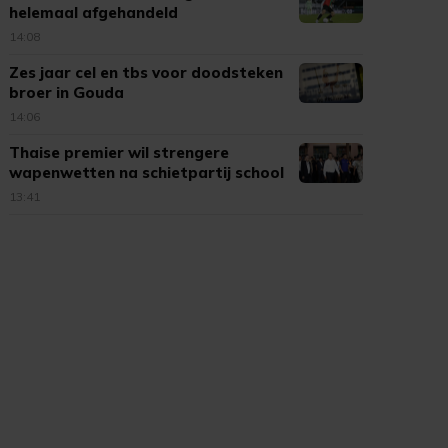
helemaal afgehandeld
14:08
Zes jaar cel en tbs voor doodsteken
broer in Gouda
14:06
Thaise premier wil strengere
wapenwetten na schietpartij school
13:41