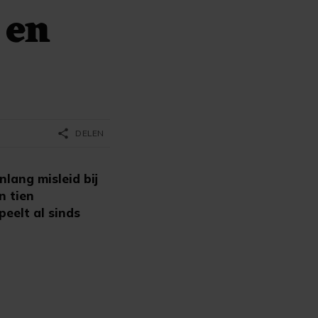
 en
share
DELEN
lang misleid bij
n tien
eelt al sinds