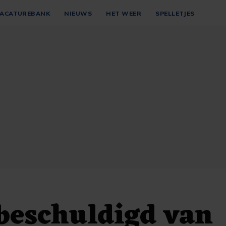
ACATUREBANK
NIEUWS
HET WEER
SPELLETJES
beschuldigd van