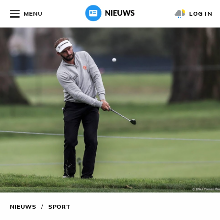
MENU
LOG IN
NIEUWS
/
SPORT