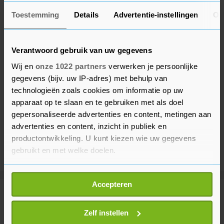
Toestemming
Details
Advertentie-instellingen
Ov
Verantwoord gebruik van uw gegevens
Wij en
onze 1022 partners
verwerken je persoonlijke
gegevens (bijv. uw IP-adres) met behulp van
technologieën zoals cookies om informatie op uw
apparaat op te slaan en te gebruiken met als doel
gepersonaliseerde advertenties en content, metingen aan
advertenties en content, inzicht in publiek en
productontwikkeling. U kunt kiezen wie uw gegevens
gebruikt en met welke doelen.
Als u het toestaat, willen we ook graag:
Accepteren
Informatie verzamelen over uw geografische
Meer uit Sport
locatie, die tot een paar meter nauwkeurig kan zijn
Uw apparaat identificeren door het actief te
Zelf instellen