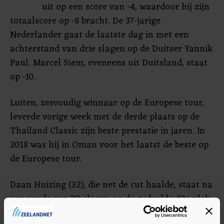
uit op een score van -4, waardoor hij zijn
totaalscore op -8 bracht. De 37-jarige
Nederlander gaat de laatste dag in met een
achterstand van drie slagen op de Duitser Yannik
Paul. Marcel Siem, eveneens uit Duitsland, staat
op -10.
Luiten, zesvoudig winnaar op de Europese tour,
leverde vorige week met de derde plaats op de
Thailand Classic zijn beste prestatie in jaren. In
2018 was hij in Oman voor het laatst de beste op
de Europese tour.
Daan Huizing (32), die net de cut haalde, staat na
een ronde van 70 slagen op de gedeelde 42e plek.