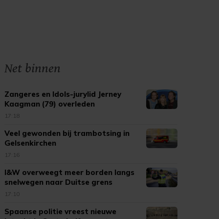
Net binnen
Zangeres en Idols-jurylid Jerney
Kaagman (79) overleden
17:18
Veel gewonden bij trambotsing in
Gelsenkirchen
17:16
I&W overweegt meer borden langs
snelwegen naar Duitse grens
17:10
Spaanse politie vreest nieuwe