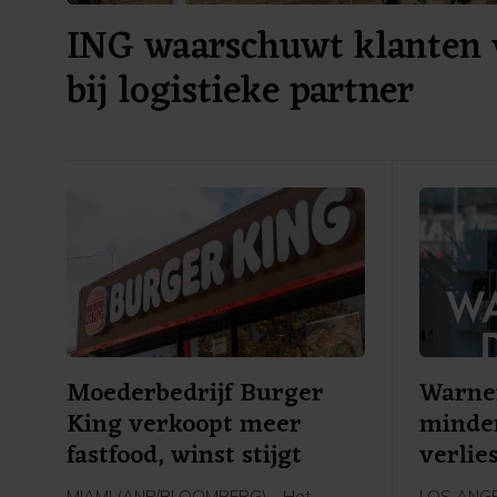
ING waarschuwt klanten 
bij logistieke partner
Moederbedrijf Burger
Warner
King verkoopt meer
minde
fastfood, winst stijgt
verlie
MIAMI (ANP/BLOOMBERG) - Het
LOS ANGE