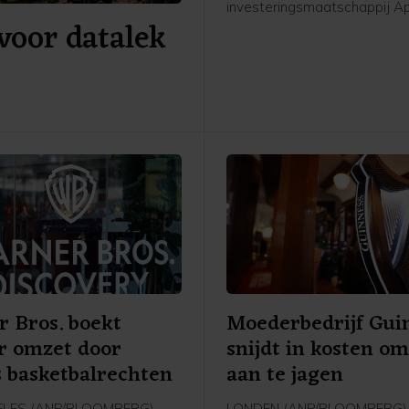
investeringsmaatschappij Ap
voor datalek
Global Management voor ee
van 5,7 miljard pond, omger
6,6 miljard euro. Apollo betaa
pond per aandeel in contant
easyJet.
 Bros. boekt
Moederbedrijf Gui
r omzet door
snijdt in kosten om
s basketbalrechten
aan te jagen
LES (ANP/BLOOMBERG) -
LONDEN (ANP/BLOOMBERG) 