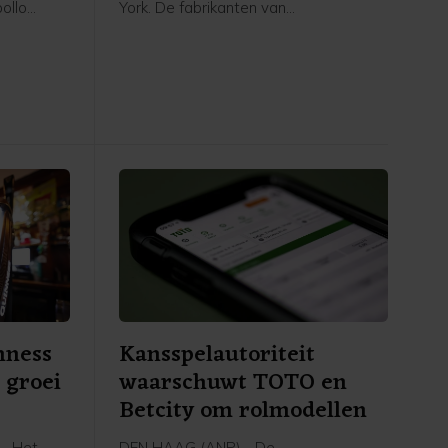
ollo
York. De fabrikanten van
n bedrag
geheugenchips en
ekend ruim
dataopslagapparatuur deden
lt 7,15
afgelopen kwartaal opnieuw goede
en voor
zaken door de sterke groei van
datacenters voor kunstmatige
intelligentie (AI). De vooruitzichten van
beide bedrijven voor het huidige
kwartaal voldeden echter niet aan de
hoge marktverwachtingen. Sandisk
zakte 13 procent en Western Digital
raakte 19 procent kwijt. Beide
aandelen zijn dit jaar hard gestegen
door de AI-opmars.
nness
Kansspelautoriteit
 groei
waarschuwt TOTO en
Betcity om rolmodellen
- Het
DEN HAAG (ANP) - De