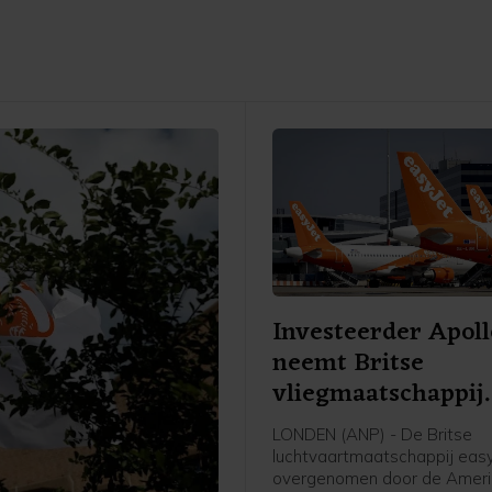
Investeerder Apoll
neemt Britse
vliegmaatschappij
easyJet over
LONDEN (ANP) - De Britse
luchtvaartmaatschappij eas
overgenomen door de Amer