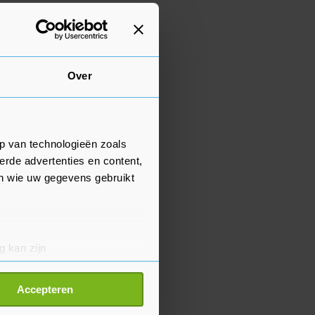
Over
p van technologieën zoals
erde advertenties en content,
en wie uw gegevens gebruikt
g kan zijn
erprinting)
t
detailgedeelte
in. U kunt uw
Accepteren