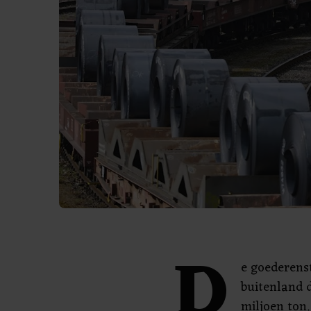
D
e goederens
buitenland d
miljoen ton.