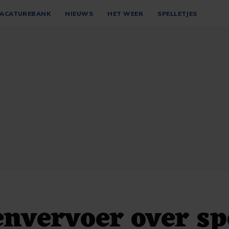
ACATUREBANK
NIEUWS
HET WEER
SPELLETJES
nvervoer over sp