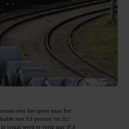
troom over het spoor naar het
aalde met 9,3 procent tot 21,7
 In totaal werd er vorig jaar 37,8