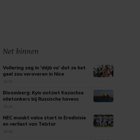
Net binnen
Vollering zag in 'déjà vu' dat ze het
geel zou veroveren in Nice
18:52
Bloomberg: Kyiv ontziet Kazachse
olietankers bij Russische havens
18:44
NEC maakt valse start in Eredivisie
en verliest van Telstar
18:40