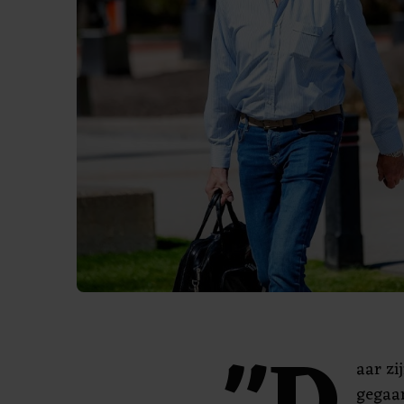
aar zi
gegaan