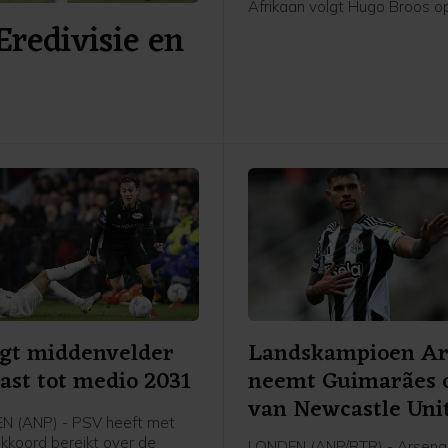
Afrikaan volgt Hugo Broos o
Eredivisie en
de Zuid-Afrikaanse voetbal
(SAFA) zaterdag.
gt middenvelder
Landskampioen Ar
ast tot medio 2031
neemt Guimarães 
van Newcastle Uni
N (ANP) - PSV heeft met
kkoord bereikt over de
LONDEN (ANP/RTR) - Arsenal