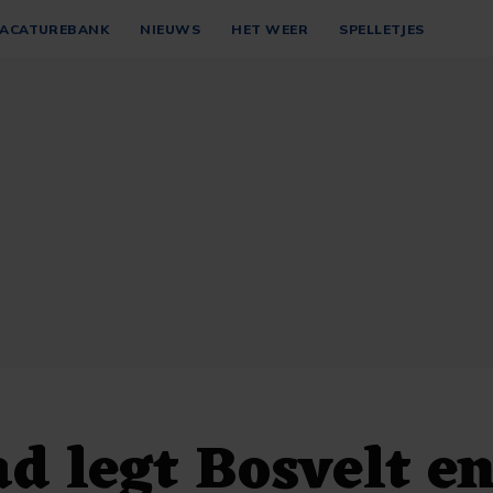
ACATUREBANK
NIEUWS
HET WEER
SPELLETJES
d legt Bosvelt e