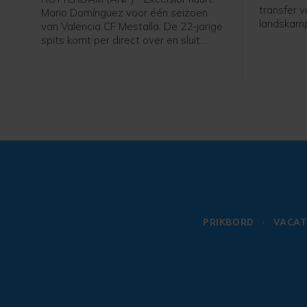
transfer 
Mario Domínguez voor één seizoen
landskamp
van Valencia CF Mestalla. De 22-jarige
middenvel
spits komt per direct over en sluit
2031 teke
meteen aan bij de selectie, meldt de
Rotterdamse Eredivisieclub, die ook
een optie tot koop heeft opgenomen
in de overeenkomst.
PRIKBORD
VACAT