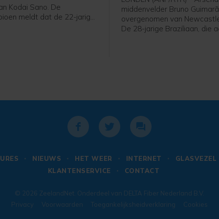
van Kodai Sano. De
middenvelder Bruno Guimar
ioen meldt dat de 22-jarige
overgenomen van Newcastle
der een contract tot medio
De 28-jarige Braziliaan, die
nt.
was bij Newcastle, heeft ee
voor vier seizoenen met de 
nog een seizoen getekend.
URES
NIEUWS
HET WEER
INTERNET
GLASVEZEL
KLANTENSERVICE
CONTACT
© 2026
ZeelandNet
. Onderdeel van
DELTA Fiber Nederland B.V.
Privacy
Voorwaarden
Toegankelijksheidverklaring
Cookies