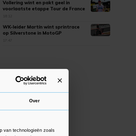
Vollering wint en pakt geel in
voorlaatste etappe Tour de France
18:12
WK-leider Martín wint sprintrace
op Silverstone in MotoGP
17:47
Over
p van technologieën zoals