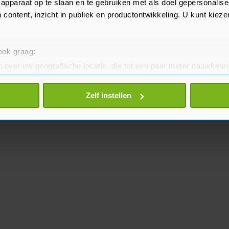
apparaat op te slaan en te gebruiken met als doel gepersonalise
 content, inzicht in publiek en productontwikkeling. U kunt kiez
 ook graag:
 over uw geografische locatie, die tot een paar meter nauwkeuri
eren door het actief te scannen op specifieke eigenschappen (fing
onlijke gegevens worden verwerkt en stel uw voorkeuren in he
Zelf instellen
jzigen of intrekken in de Cookieverklaring.
te beter en wordt jouw bezoek makkelijker en persoonlijker. O
je gemaakte keuze altijd wijzigen of intrekken.