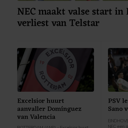
NEC maakt valse start in 
verliest van Telstar
Excelsior huurt
PSV le
aanvaller Domínguez
Sano v
van Valencia
EINDHOVE
NEC een a
ROTTERDAM (ANP) - Excelsior huurt