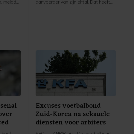
p, meldde
aanvoerder van zijn elftal. Dat heeft
bond
Feyenoord via social media
bekendgemaakt.
senal
Excuses voetbalbond
over
Zuid-Korea na seksuele
ted
diensten voor arbiters
 heeft
SEOUL (ANP/RTR) - De voetbalbond