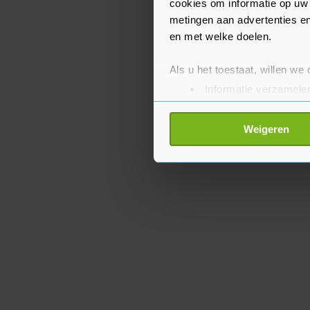
cookies om informatie op uw 
metingen aan advertenties en
en met welke doelen.
Als u het toestaat, willen we
Informatie verzamelen
Uw apparaat identific
Lees meer over hoe uw perso
Weigeren
toestemming op elk moment wi
Met cookies werkt onze websi
ons cookiebeleid bekijken en 