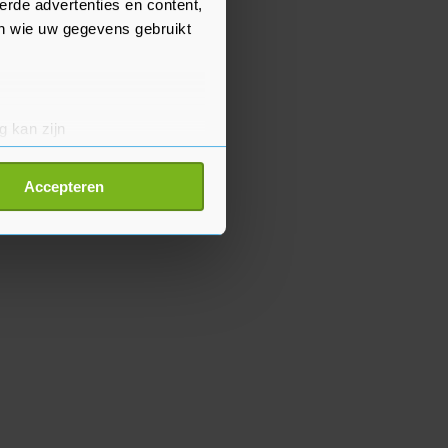
erde advertenties en content,
en wie uw gegevens gebruikt
g kan zijn
erprinting)
t
detailgedeelte
in. U kunt uw
Accepteren
p onze cookiepagina kun je