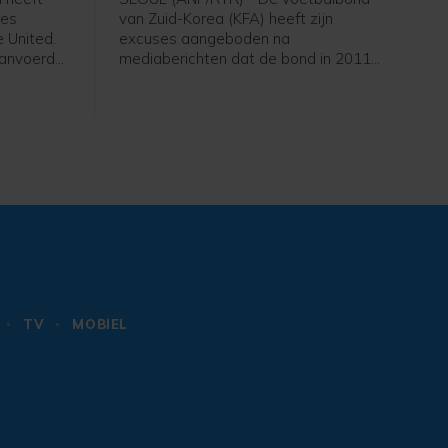
ães
van Zuid-Korea (KFA) heeft zijn
 United.
excuses aangeboden na
 aanvoerder
mediaberichten dat de bond in 2011
n contract
en 2012 seksuele diensten heeft
optie van
geregeld en betaald voor buitenlandse
scheidsrechters die in het land waren
voor interlands. De Zuid-Koreaanse
zender JTBC berichtte donderdag over
de diensten, onder meer voor arbiters
die in Zuid-Korea waren voor
kwalificatiewedstrijden voor het WK
van 2014 en de Spelen van 2012.
TV
MOBIEL