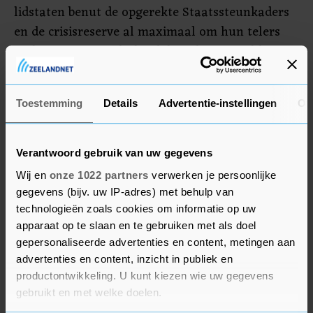
lidstaten benut de opgerekte Staatssteunkaders
en de crisisreserve al maximaal om hun telers
ondersteunen. Nederland doet dit niet", aldus
Glastuinbouw Nederland. "Dit leidt tot oneerlijke
concurrentie, de kostprijzen voor de Nederlandse
Toestemming
Details
Advertentie-instellingen
Ov
teler zijn fors hoger dan die voor buitenlandse
telers", vervolgt de belangenclub.
Verantwoord gebruik van uw gegevens
Wij en
onze 1022 partners
verwerken je persoonlijke
gegevens (bijv. uw IP-adres) met behulp van
technologieën zoals cookies om informatie op uw
apparaat op te slaan en te gebruiken met als doel
gepersonaliseerde advertenties en content, metingen aan
advertenties en content, inzicht in publiek en
productontwikkeling. U kunt kiezen wie uw gegevens
gebruikt en met welke doelen.