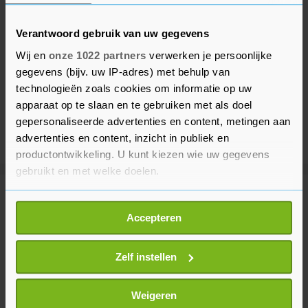
Verantwoord gebruik van uw gegevens
Wij en
onze 1022 partners
verwerken je persoonlijke
gegevens (bijv. uw IP-adres) met behulp van
technologieën zoals cookies om informatie op uw
apparaat op te slaan en te gebruiken met als doel
gepersonaliseerde advertenties en content, metingen aan
advertenties en content, inzicht in publiek en
productontwikkeling. U kunt kiezen wie uw gegevens
gebruikt en met welke doelen.
Meer uit Sport
Als u het toestaat, willen we ook graag:
Accepteren
Informatie verzamelen over uw geografische
locatie, die tot een paar meter nauwkeurig kan zijn
Tennisser Van de Zandschulp wint
Uw apparaat identificeren door het actief te
Zelf instellen
na stunt weer in Montréal
scannen op specifieke eigenschappen (fingerprinting)
10 uur geleden
Lees meer over hoe uw persoonlijke gegevens worden
Weigeren
verwerkt en stel uw voorkeuren in het
detailgedeelte
in.