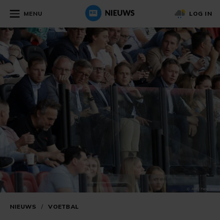
MENU
LOG IN
NIEUWS
/
VOETBAL