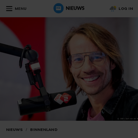
MENU
LOG IN
NIEUWS
/
BINNENLAND