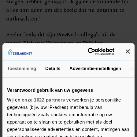
zorgen hebben gemaakt. Ik ga er de komende tijd
alles aan doen om dat beeld dat nu ontstaat te
ontkrachten."
Beelen bedankt zijn PowNed-collega’s uit de
nacht, Rick van Velthuysen en Erik-Jan
Rosendahl, die de show overnamen. "Die moesten
ook maar gewoon even een extra show doen. En
dat hebben ze ontzettend grappig gedaan." Ook
Toestemming
Details
Advertentie-instellingen
Ov
bedankt de dj BNNVARA voor het vertrouwen dat
hij toch weer gekregen heeft. "Ik werk hier
Verantwoord gebruik van uw gegevens
gelukkig iets langer dan een maand. Maar dit
Wij en
onze 1022 partners
verwerken je persoonlijke
gaat nooit meer gebeuren."
gegevens (bijv. uw IP-adres) met behulp van
technologieën zoals cookies om informatie op uw
apparaat op te slaan en te gebruiken met als doel
gepersonaliseerde advertenties en content, metingen aan
advertenties en content, inzicht in publiek en