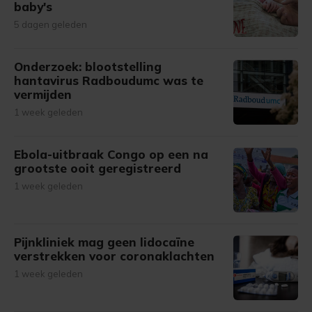
baby's
5 dagen geleden
Onderzoek: blootstelling
hantavirus Radboudumc was te
vermijden
1 week geleden
Ebola-uitbraak Congo op een na
grootste ooit geregistreerd
1 week geleden
Pijnkliniek mag geen lidocaïne
verstrekken voor coronaklachten
1 week geleden