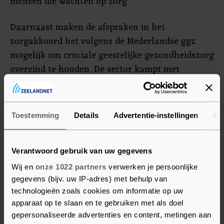
mensen die wachten op zorg.
Daarnaast maken de afspraken in het
zorgakkoord het volgens de Nederlandse ggz
mogelijk om cruciale geestelijke gezondheidszorg
overeind te houden. De sector kampt met
personeelstekorten en financiële problemen. Die
financiële problemen moeten volgens de
organisatie "op korte termijn worden opgelost
Toestemming
Details
Advertentie-instellingen
Ov
om energie, tijd en geld te hebben" om de
plannen uit het zorgakkoord te kunnen
uitvoeren.
Verantwoord gebruik van uw gegevens
Wij en
onze 1022 partners
verwerken je persoonlijke
gegevens (bijv. uw IP-adres) met behulp van
MIND
technologieën zoals cookies om informatie op uw
Patiëntenorganisatie MIND tekent het
apparaat op te slaan en te gebruiken met als doel
gepersonaliseerde advertenties en content, metingen aan
zorgakkoord niet, mede omdat de club vindt dat