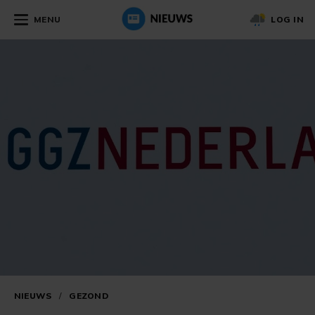
MENU
LOG IN
NIEUWS
/
GEZOND