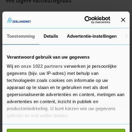
een lagere vaccinatiegraad.
De gezondheidsdiensten zoeken nog naar
voldoende personeel, bevestigt de woordvoerder
na berichtgeving daarover van het AD. In totaal
Toestemming
Details
Advertentie-instellingen
Ov
hebben de GGD'en 13.300 mensen nodig voor de
nieuwe prikronde. Naast prikkers gaat het onder
meer om artsen, callcentermedewerkers,
Verantwoord gebruik van uw gegevens
administratief medewerkers en beveiligers.
Wij en
onze 1022 partners
verwerken je persoonlijke
Hoeveel mensen er nog geworven moeten
gegevens (bijv. uw IP-adres) met behulp van
worden, houdt de koepelorganisatie niet centraal
technologieën zoals cookies om informatie op uw
apparaat op te slaan en te gebruiken met als doel
bij. De gezondheidsdiensten hebben wel
gepersonaliseerde advertenties en content, metingen aan
aangegeven dat het gaat lukken om voldoende
advertenties en content, inzicht in publiek en
mensen te vinden, aldus de GGD GHOR.
productontwikkeling. U kunt kiezen wie uw gegevens
gebruikt en met welke doelen.
Voor de herhaalprik komen dit najaar zo'n 13
miljoen mensen vanaf 12 jaar in aanmerking, legt
Als u het toestaat, willen we ook graag: