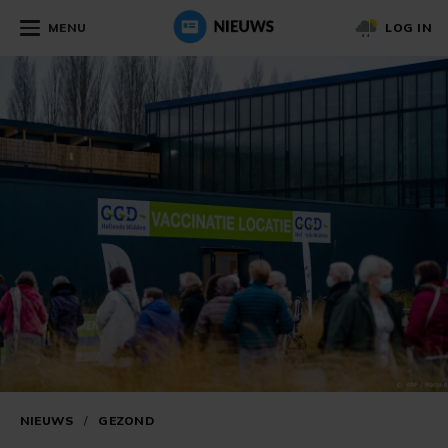
MENU
LOG IN
NIEUWS
/
GEZOND