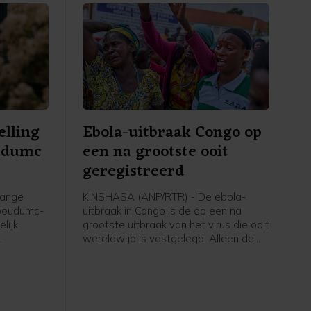
elling
Ebola-uitbraak Congo op
udumc
een na grootste ooit
geregistreerd
lange
KINSHASA (ANP/RTR) - De ebola-
dboudumc-
uitbraak in Congo is de op een na
lijk
grootste uitbraak van het virus die ooit
wereldwijd is vastgelegd. Alleen de
. Dat
epidemie van 2014-2016 in West-
team in
Afrika was omvangrijker.
is vrijdag