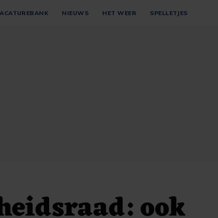
ACATUREBANK
NIEUWS
HET WEER
SPELLETJES
heidsraad: ook