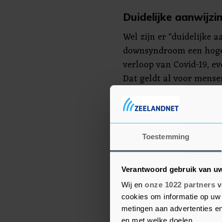
Duidelijke aanwijzi
Wel zijn er "duidelijke
downsyndroom een hoger
verloop van Covid-19, ev
Dat geldt al voor mens
leeftijd van 40 jaar. D
uit het Verenigd Koninkr
gevaccineerde mensen 
dertien keer meer kans 
Toestemming
dan gevaccineerde volw
aandoening. Over mensen
Verantwoord gebruik van u
weinig gegevens beschik
Wij en
onze 1022 partners
v
cookies om informatie op uw 
Zorgminister Hugo de J
metingen aan advertenties en
plussers en mensen in e
en met welke doelen.