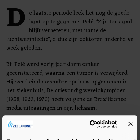
D
e laatste periode leek het nog de goede
kant op te gaan met Pelé. "Zijn toestand
blijft verbeteren, met name de
luchtweginfectie", aldus zijn doktoren anderhalve
week geleden.
Bij Pelé werd vorig jaar darmkanker
geconstateerd, waarna een tumor is verwijderd.
Hij werd eind november opnieuw opgenomen in
het ziekenhuis. De drievoudig wereldkampioen
(1958, 1962, 1970) heeft volgens de Braziliaanse
media uitzaaiingen in zijn lichaam.