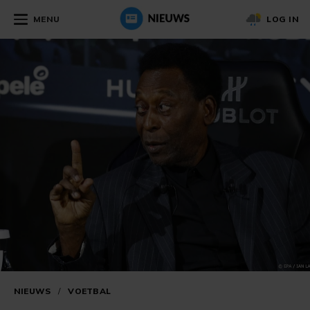
MENU
LOG IN
NIEUWS
/
VOETBAL