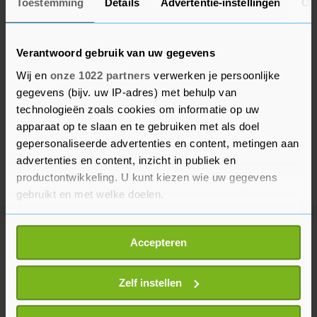
Toestemming
Details
Advertentie-instellingen
Ov
Verantwoord gebruik van uw gegevens
Wij en
onze 1022 partners
verwerken je persoonlijke
gegevens (bijv. uw IP-adres) met behulp van
technologieën zoals cookies om informatie op uw
apparaat op te slaan en te gebruiken met als doel
gepersonaliseerde advertenties en content, metingen aan
advertenties en content, inzicht in publiek en
productontwikkeling. U kunt kiezen wie uw gegevens
gebruikt en met welke doelen.
Als u het toestaat, willen we ook graag:
Meer uit Voetbal
Accepteren
Informatie verzamelen over uw geografische
locatie, die tot een paar meter nauwkeurig kan zijn
Uw apparaat identificeren door het actief te
Zelf instellen
Ajax Vrouwen langs Rangers naar
scannen op specifieke eigenschappen (fingerprinting)
derde voorronde Champions