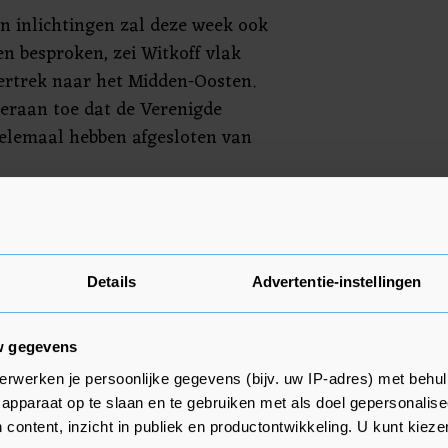
an inlichtingen zal deze week ook
n besproken, zei Witkoff vlak
vertrek naar het Midden-Oosten.
 eraan toe dat de Verenigde
elemaal hebben afgesloten van
deze week gesprekken plaats
e VS en Oekraïne. Onder meer de
an Buitenlandse Zaken Marco
Details
Advertentie-instellingen
 president Volodymyr Zelensky
ë.
w gegevens
erwerken je persoonlijke gegevens (bijv. uw IP-adres) met behul
apparaat op te slaan en te gebruiken met als doel gepersonalise
 content, inzicht in publiek en productontwikkeling. U kunt kiez