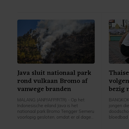
Java sluit nationaal park
Thaise
rond vulkaan Bromo af
volgen
vanwege branden
bezig 
MALANG (ANP/AFP/RTR) - Op het
BANGKOK 
Indonesische eiland Java is het
jongen die
nationaal park Bromo Tengger Semeru
doodschoo
voorlopig gesloten, omdat er al dagen
bloedbad 
een natuurbrand woedt. Het is op dit
was al la
moment te gevaarlijk om het gebied
geweld. Vo