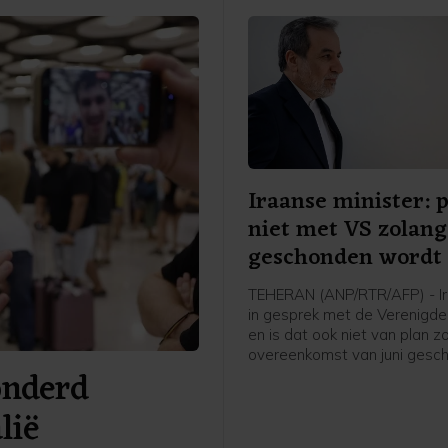
Iraanse minister: 
niet met VS zolang
geschonden wordt
TEHERAN (ANP/RTR/AFP) - Ira
in gesprek met de Verenigde
en is dat ook niet van plan z
overeenkomst van juni gesc
onderd
wordt, zegt de Iraanse minis
Buitenlandse Zaken Abbas Ar
lië
vindt wel overleg plaats via
tussenpersonen, zei hij tege