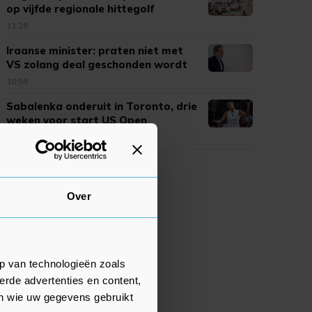
op vijfde regionale hittegolf
11:28
Iraanse minister: praten niet met
VS zolang deal geschonden wordt
10:59
Sabalenka onderuit in Toronto, drie
weken voor start US Open
10:38
Over
p van technologieën zoals
erde advertenties en content,
en wie uw gegevens gebruikt