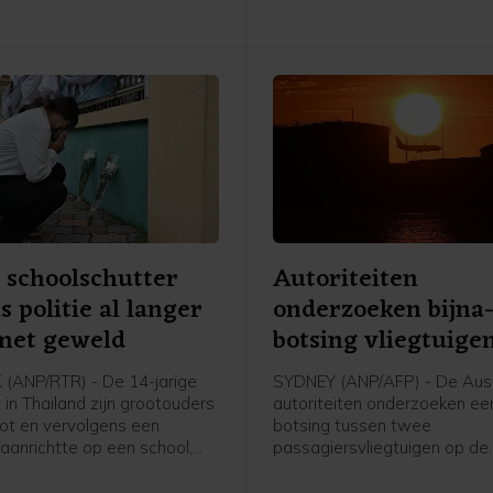
Iraanse persbureau Mehr.
 schoolschutter
Autoriteiten
s politie al langer
onderzoeken bijna
met geweld
botsing vliegtuige
Sydney Airport
(ANP/RTR) - De 14-jarige
SYDNEY (ANP/AFP) - De Aust
 in Thailand zijn grootouders
autoriteiten onderzoeken een
t en vervolgens een
botsing tussen twee
aanrichtte op een school,
passagiersvliegtuigen op de
nger bezig met wapens en
luchthaven van Sydney. Een
lgens de politie is inmiddels
bemanningslid raakte daarbi