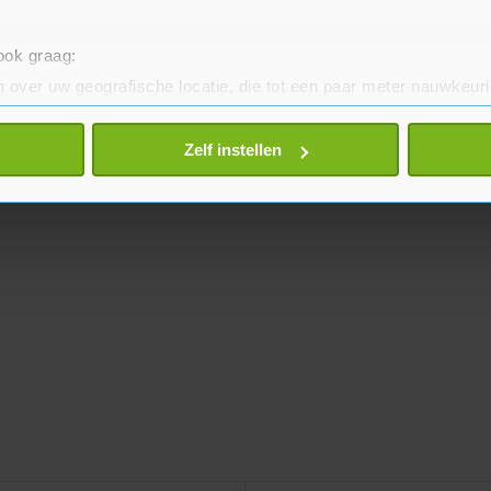
 ook graag:
 over uw geografische locatie, die tot een paar meter nauwkeuri
eren door het actief te scannen op specifieke eigenschappen (fing
onlijke gegevens worden verwerkt en stel uw voorkeuren in he
Zelf instellen
jzigen of intrekken in de Cookieverklaring.
te beter en wordt jouw bezoek makkelijker en persoonlijker. O
je gemaakte keuze altijd wijzigen of intrekken.