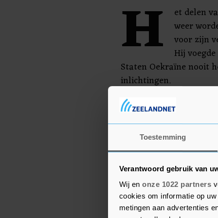
H
et delen v
weer worde
voor zijn 
Hij voegde
Staten Oekraïne nooit h
inlichtingen.
In Saudi-Arabië vinden 
tussen delegaties van d
Amerikaanse minister v
Toestemming
Rubio en de Oekraïense
reizen naar Saudi-Arabi
Verantwoord gebruik van u
Wij en
onze 1022 partners
v
cookies om informatie op uw 
metingen aan advertenties en