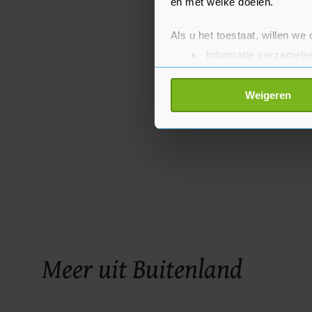
en met welke doelen.
Als u het toestaat, willen we
Informatie verzamelen
Uw apparaat identific
Lees meer over hoe uw perso
Weigeren
toestemming op elk moment wi
Met cookies werkt onze websi
ons cookiebeleid bekijken en 
Meer uit Buitenland