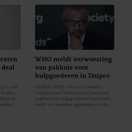
praten
WHO meldt verwoesting
 deal
van pakhuis voor
hulpgoederen in Dnipro
n is niet
GENÈVE (ANP) - Bij een aanval is
 Staten
vrijdag in het Oekraïense Dnipro een
olang de
pakhuis met hulpgoederen verwoest,
honden
meldt de directeur-generaal van de
ter van
Wereldgezondheidsorganisatie
agchi. Er
(WHO) Tedros Adhanom Ghebreyesus
op X. Er zijn volgens hem voor zover
n het
bekend geen slachtoffers gevallen,