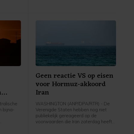
maar er stonden wel nog spullen
opgeslagen. Tedros veroordeelt de
aanval.
Geen reactie VS op eisen
-
voor Hormuz-akkoord
n
Iran
ralische
WASHINGTON (ANP/DPA/RTR) - De
 bijna-
Verenigde Staten hebben nog niet
publiekelijk gereageerd op de
voorwaarden die Iran zaterdag heeft
gesteld voor de heropening van de
j
Straat van Hormuz. Teheran eist onder