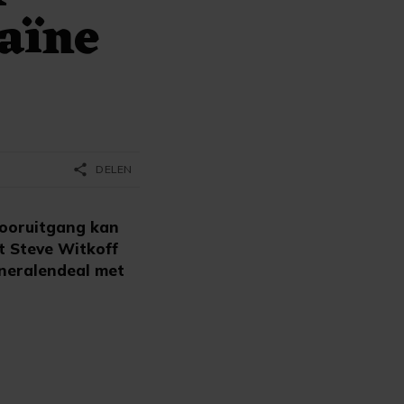
aïne
share
DELEN
ooruitgang kan
t Steve Witkoff
neralendeal met