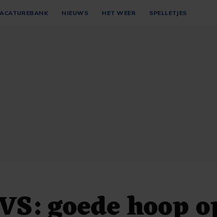
ACATUREBANK
NIEUWS
HET WEER
SPELLETJES
VS: goede hoop o