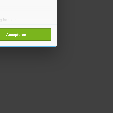
g kan zijn
erprinting)
t
detailgedeelte
in. U kunt uw
Accepteren
p onze cookiepagina kun je