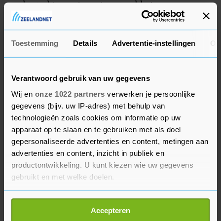
onderzocht, moet eerst nog wel het
productieproces veilig stopgezet worden, aldus de
politie.
Toestemming
Details
Advertentie-instellingen
Ov
Verantwoord gebruik van uw gegevens
Wij en
onze 1022 partners
verwerken je persoonlijke
gegevens (bijv. uw IP-adres) met behulp van
technologieën zoals cookies om informatie op uw
apparaat op te slaan en te gebruiken met als doel
gepersonaliseerde advertenties en content, metingen aan
advertenties en content, inzicht in publiek en
productontwikkeling. U kunt kiezen wie uw gegevens
gebruikt en met welke doelen.
Als u het toestaat, willen we ook graag:
Accepteren
Informatie verzamelen over uw geografische