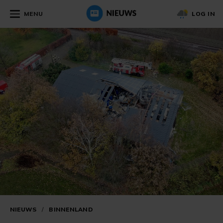
MENU
LOG IN
NIEUWS
/
BINNENLAND