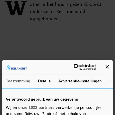
W
at er in het huis is gebeurd, wordt
onderzocht. Er is niemand
aangehouden.
Toestemming
Details
Advertentie-instellingen
Ov
Verantwoord gebruik van uw gegevens
Wij en
onze 1022 partners
verwerken je persoonlijke
gegevens (bijv. uw IP-adres) met behulp van