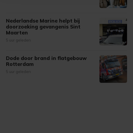
bezoek makkelijker en persoonlijker. Op
onze cookiepagina kun je ons cookiebeleid bekijken en je
gemaakte keuze altijd wijzigen of intrekken.
Nederlandse Marine helpt bij
doorzoeking gevangenis Sint
Maarten
5 uur geleden
Dode door brand in flatgebouw
Rotterdam
5 uur geleden