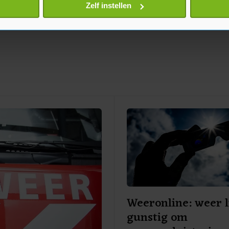
onlijke gegevens worden verwerkt en stel uw voorkeuren in he
Zelf instellen
jzigen of intrekken in de Cookieverklaring.
te beter en wordt jouw bezoek makkelijker en persoonlijker. O
je gemaakte keuze altijd wijzigen of intrekken.
Weeronline: weer l
gunstig om