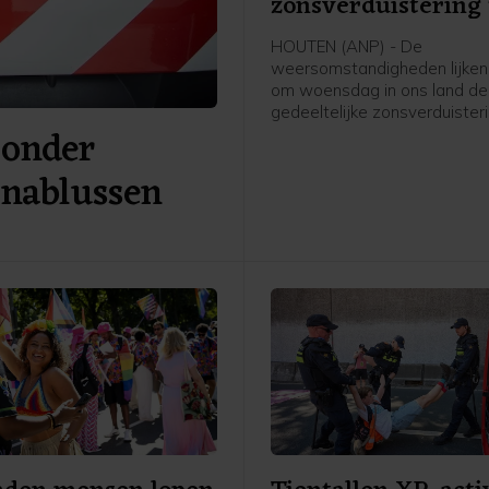
zonsverduistering 
zien
HOUTEN (ANP) - De
weersomstandigheden lijken
om woensdag in ons land de
gedeeltelijke zonsverduister
 onder
kunnen zien. Weeronline ver
zoals het er nu naar uitziet, 
 nablussen
grootschalige, lage bewolkin
zicht belemmert. Om het ver
goed te kunnen aanschouwen
helder weer nodig.