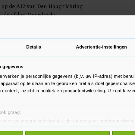
 op de A12 van Den Haag richting
na de afslag Moordrecht
ek.
Details
Advertentie-instellingen
w gegevens
erwerken je persoonlijke gegevens (bijv. uw IP-adres) met behul
apparaat op te slaan en te gebruiken met als doel gepersonalise
 content, inzicht in publiek en productontwikkeling. U kunt kiez
 ook graag:
 over uw geografische locatie, die tot een paar meter nauwkeuri
eren door het actief te scannen op specifieke eigenschappen (fing