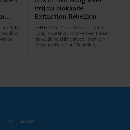
visten
A12 in Den Haag weer
vrij na blokkade
en
Extinction Rebellion
 heeft 45
DEN HAAG (ANP) - De A12 in Den
 Rebellion
Haag is weer vrij voor verkeer na een
okkade
blokkade van klimaatactivisten van
Extinction Rebellion. Tientallen
t nog vast
betogers gingen rond het middaguur
gent,
de snelweg op, waardoor de rijbaan
 zijn weer
de stad uit niet meer toegankelijk was.
an de rand
Op last van de burgemeester heeft de
politie de actievoerders er rond 14.00
uur vanaf gehaald. Inmiddels is de weg
weer open, zegt een
politiewoordvoerder.
TV
MOBIEL