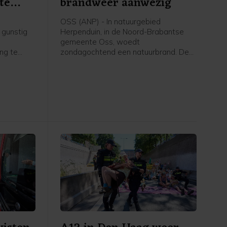
te
brandweer aanwezig
OSS (ANP) - In natuurgebied
 gunstig
Herpenduin, in de Noord-Brabantse
gemeente Oss, woedt
ing te
zondagochtend een natuurbrand. De
wacht,
brandweer is met veel voertuigen,
geen
onder meer waterwagens, aanwezig.
g die het
Volgens een woordvoerster van de
schijnsel
veiligheidsregio gaat het om een
, is
gebied van 100 bij 150 meter.