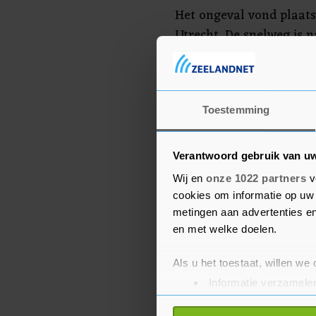
Het ongeval vond plaats
Utrecht. De snelweg is 
afgesloten voor onderzo
Toestemming
Verantwoord gebruik van u
Wij en
onze 1022 partners
v
cookies om informatie op uw 
metingen aan advertenties en
en met welke doelen.
Als u het toestaat, willen we
Informatie verzamelen
Uw apparaat identific