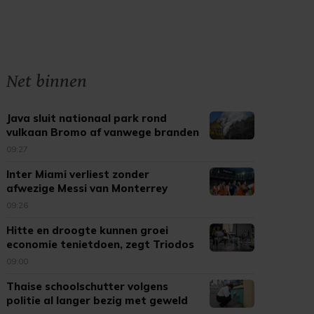
Net binnen
Java sluit nationaal park rond
vulkaan Bromo af vanwege branden
09:27
Inter Miami verliest zonder
afwezige Messi van Monterrey
09:26
Hitte en droogte kunnen groei
economie tenietdoen, zegt Triodos
09:00
Thaise schoolschutter volgens
politie al langer bezig met geweld