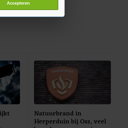
t
detailgedeelte
in. U kunt uw
Accepteren
p onze cookiepagina kun je
ijkt
Natuurbrand in
Herperduin bij Oss, veel