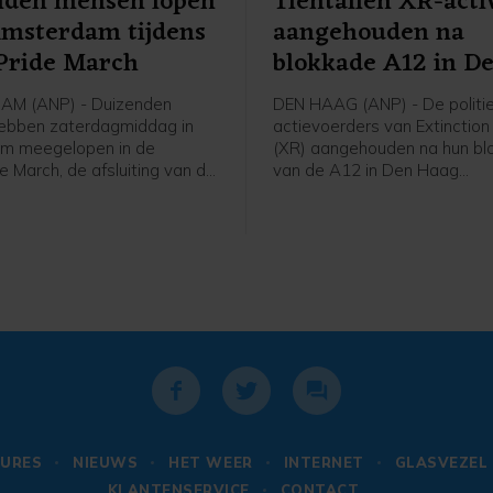
nden mensen lopen
Tientallen XR-acti
Amsterdam tijdens
aangehouden na
Pride March
blokkade A12 in D
Haag
M (ANP) - Duizenden
DEN HAAG (ANP) - De politie
ebben zaterdagmiddag in
actievoerders van Extinction
m meegelopen in de
(XR) aangehouden na hun bl
e March, de afsluiting van de
van de A12 in Den Haag
e. Om 16.30 uur begon de
zaterdagmiddag. Een man zi
ij het Amsterdamse Martin
voor mishandeling van een a
ngpark en ging daarna dwars
meldt de politie. De anderen
terdam naar het
vrijgelaten op een locatie a
in.
van de stad.
URES
NIEUWS
HET WEER
INTERNET
GLASVEZEL
KLANTENSERVICE
CONTACT