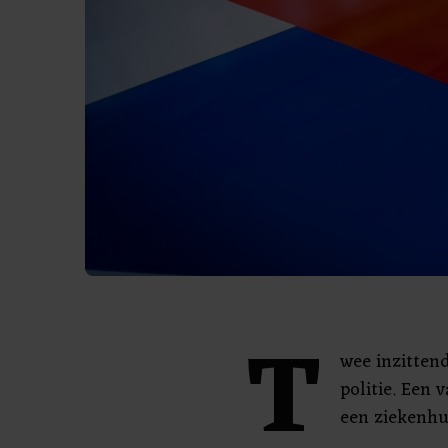
T
wee inzitten
politie. Een 
een ziekenhu