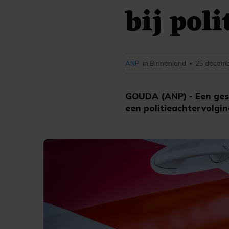
bij pol
ANP
in Binnenland
25 decemb
•
GOUDA (ANP) - Een gest
een politieachtervolgin