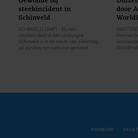
Gewonde bij
Duize
steekincident in
door 
Schinveld
World
SCHINVELD (ANP) - Bij een
AMSTERDA
steekincident in het Limburgse
mensen h
Schinveld is in de nacht van zaterdag
Amsterda
op zondag een persoon gewond
WorldPrid
geraakt. Het slachtoffer is voor
WorldPrid
behandeling naar een ziekenhuis
optocht b
gebracht.
Luther Ki
door Ams
Museumple
PRIKBORD
VACAT