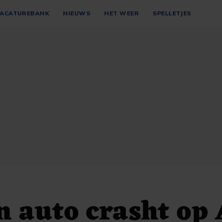
ACATUREBANK
NIEUWS
HET WEER
SPELLETJES
n auto crasht op