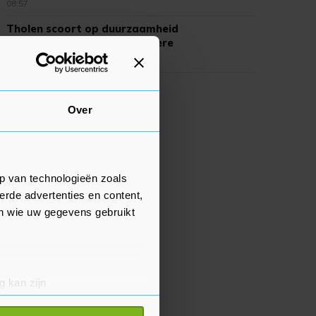
08:57
Tholen scoort op duurzaamheid
slechter dan de meeste andere
gemeenten
08:56
Over
p van technologieën zoals
erde advertenties en content,
en wie uw gegevens gebruikt
g kan zijn
erprinting)