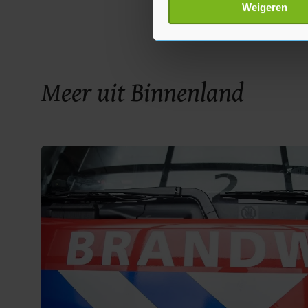
Lees meer over hoe uw perso
Weigeren
toestemming op elk moment wi
Met cookies werkt onze websi
ons cookiebeleid bekijken en 
Meer uit Binnenland