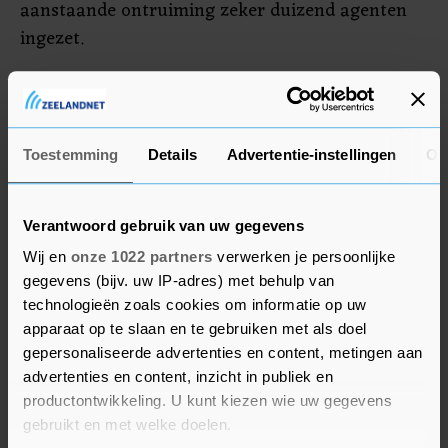
aanstaande ontruiming zeker duizend agenten
ingezet.
Op enkele tientallen meters van de buitenste
woningen van Lützerath graaft intussen een
enorme machine zich door de bodem een weg
Toestemming
Details
Advertentie-instellingen
Ov
richting het dorp. Het apparaat verwijdert de
bovenste kleilagen om vervolgens bruinkool naar
boven te halen. Dat is de bezetters een doorn in
Verantwoord gebruik van uw gegevens
het oog, want bruinkool zorgt volgens hen voor
Wij en
onze 1022 partners
verwerken je persoonlijke
opwarming van de aarde. Volgens de
gegevens (bijv. uw IP-adres) met behulp van
technologieën zoals cookies om informatie op uw
actievoerders zijn er in de afgelopen dertig jaar
apparaat op te slaan en te gebruiken met als doel
in Duitsland meer dan driehonderd dorpen
gepersonaliseerde advertenties en content, metingen aan
verdwenen voor de bruinkoolwinning. Met de
advertenties en content, inzicht in publiek en
bezetting van Lützerath willen ze het tij doen
productontwikkeling. U kunt kiezen wie uw gegevens
keren.
gebruikt en met welke doelen.