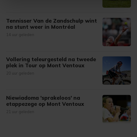
Met cookies werkt onze website beter en wordt jouw
Tennisser Van de Zandschulp wint
bezoek makkelijker en persoonlijker. Op
na stunt weer in Montréal
onze cookiepagina kun je ons cookiebeleid bekijken en je
14 uur geleden
gemaakte keuze altijd wijzigen of intrekken.
Vollering teleurgesteld na tweede
plek in Tour op Mont Ventoux
20 uur geleden
Niewiadoma 'sprakeloos' na
etappezege op Mont Ventoux
21 uur geleden