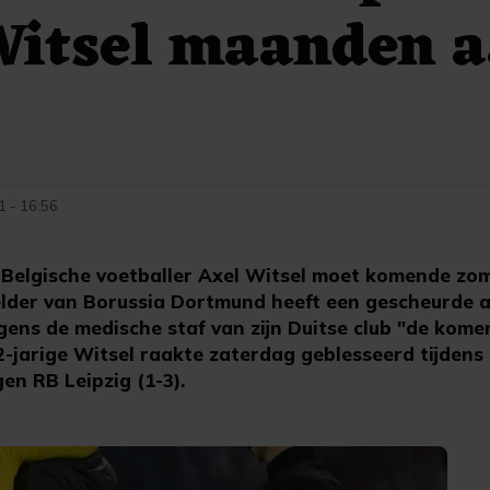
Witsel maanden a
1 - 16:56
elgische voetballer Axel Witsel moet komende zom
lder van Borussia Dortmund heeft een gescheurde a
gens de medische staf van zijn Duitse club "de ko
32-jarige Witsel raakte zaterdag geblesseerd tijden
en RB Leipzig (1-3).