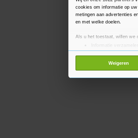
op het EK van komende 
cookies om informatie op uw 
metingen aan advertenties en
en met welke doelen.
Als u het toestaat, willen we
Informatie verzamelen
Uw apparaat identific
Lees meer over hoe uw perso
Weigeren
toestemming op elk moment wi
Met cookies werkt onze websi
ons cookiebeleid bekijken en 