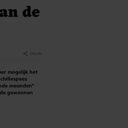
an de
share
DELEN
er mogelijk het
chillespees
mende maanden"
s de gewonnen