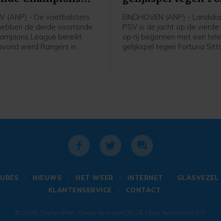
e
(ANP) - De voetbalsters
EINDHOVEN (ANP) - Landsk
hebben de derde voorronde
PSV is de jacht op de vierde 
ampions League bereikt.
op rij begonnen met een tele
avond werd Rangers in
gelijkspel tegen Fortuna Sitt
 met 2-1 verslagen in de
ploeg van trainer Peter Bosz
 een mini-toernooi in de
in het eigen Philips Stadion 
orronde. In dat toernooitje
achterstand om in een 2-1-
woensdag, ook in Schotland,
voorsprong, maar Edouard M
an het Deense Brøndby.
bracht de ploeg uit Sittard i
blessuretijd op gelijke hoogt
URES
NIEUWS
HET WEER
INTERNET
GLASVEZEL
KLANTENSERVICE
CONTACT
© 2026
ZeelandNet
. Onderdeel van
DELTA Fiber Nederland B.V.