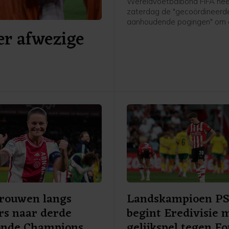
Wereldvoetbalbond FIFA hee
zaterdag de "gecoördineerd
aanhoudende pogingen" om
er afwezige
organisatie en voorzitter Gia
Infantino te "ondermijnen" ve
De bond benadrukte dat po
Infantino's leiderschap aan 
volgens de procedures moe
verlopen zoals die zijn vastg
de statuten.
Vrouwen langs
Landskampioen P
rs naar derde
begint Eredivisie 
onde Champions
gelijkspel tegen F