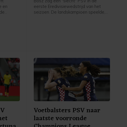
ft
Bosz zag een "slecht" PSV in de
e en
eerste Eredivisiewedstrijd van het
 de
seizoen. De landskampioen speelde,
nni
mede door een laat doelpunt van de
roordeeld.
bezoekers, thuis met 2-2 gelijk tegen
gingen om
Fortuna Sittard.
te vechten
ten
elegd in
SV
Voetbalsters PSV naar
met
laatste voorronde
ortuna
Champions League