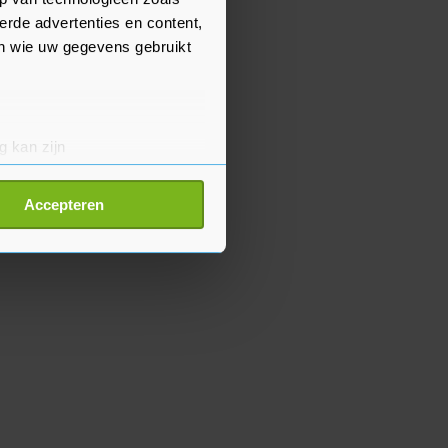
erde advertenties en content,
en wie uw gegevens gebruikt
g kan zijn
erprinting)
t
detailgedeelte
in. U kunt uw
Accepteren
p onze cookiepagina kun je