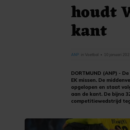
houdt 
kant
ANP
in Voetbal
10 januari 202
•
DORTMUND (ANP) - De B
EK missen. De middenve
opgelopen en staat vol
aan de kant. De bijna 
competitiewedstrijd teg