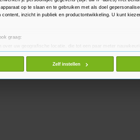
zomer.
apparaat op te slaan en te gebruiken met als doel gepersonalise
 content, inzicht in publiek en productontwikkeling. U kunt kiez
 ook graag:
 over uw geografische locatie, die tot een paar meter nauwkeuri
eren door het actief te scannen op specifieke eigenschappen (fing
onlijke gegevens worden verwerkt en stel uw voorkeuren in he
Zelf instellen
jzigen of intrekken in de Cookieverklaring.
te beter en wordt jouw bezoek makkelijker en persoonlijker. O
je gemaakte keuze altijd wijzigen of intrekken.