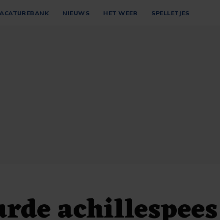
ACATUREBANK
NIEUWS
HET WEER
SPELLETJES
rde achillespees