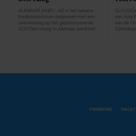
Leagu
ALKMAAR (ANP) - AZ is het nieuwe
GLASGOW 
Eredivisieseizoen begonnen met een
van Ajax 
overwinning op het gepromoveerde
van de Ch
ADO Den Haag. In Alkmaar werd het
Zaterdag
zaterdagavond 2-0 voor de winnaar
Schotland
van de KNVB Beker en de Johan Cruijff
finale van
Schaal.
tweede vo
won Ajax 
met 2-0 v
PRIKBORD
VACAT