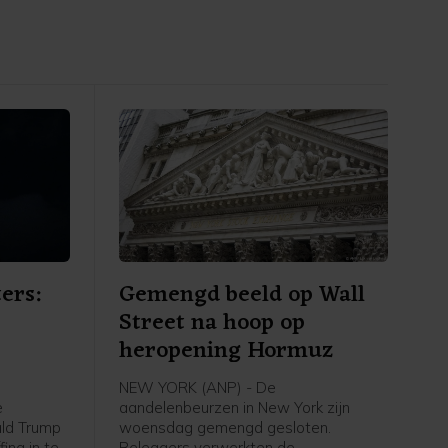
ers:
Gemengd beeld op Wall
Street na hoop op
heropening Hormuz
NEW YORK (ANP) - De
e
aandelenbeurzen in New York zijn
ald Trump
woensdag gemengd gesloten.
ing in te
Beleggers verwerkten de