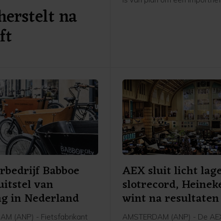
erstelt na
stellen op polysilicium. Dat 
ingewijden aan Bloomberg e
ft
Polysilicium is een belangrijk
grondstof voor zonnepanelen
zijn zuiverste vorm ook een 
is voor de productie van chip
bedrijf Babboe
AEX sluit licht lag
uitstel van
slotrecord, Heinek
ng in Nederland
wint na resultaten
 (ANP) - Fietsfabrikant
AMSTERDAM (ANP) - De AEX