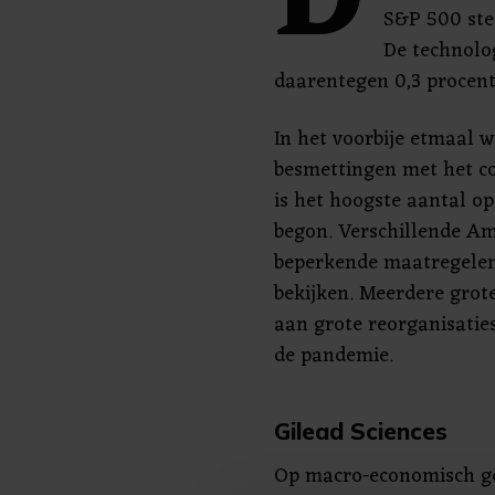
D
S&P 500 ste
De technolo
daarentegen 0,3 procent
In het voorbije etmaal 
besmettingen met het co
is het hoogste aantal op
begon. Verschillende Am
beperkende maatregelen
bekijken. Meerdere grot
aan grote reorganisatie
de pandemie.
Gilead Sciences
Op macro-economisch ge