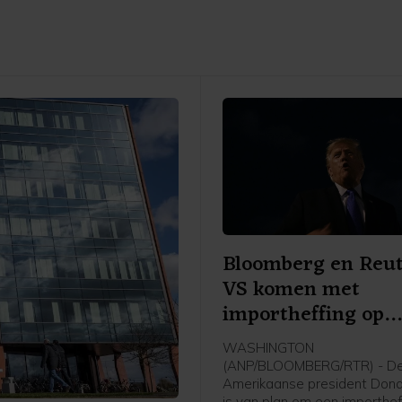
Bloomberg en Reut
VS komen met
importheffing op
polysilicium
WASHINGTON
(ANP/BLOOMBERG/RTR) - D
Amerikaanse president Don
is van plan om een importheff