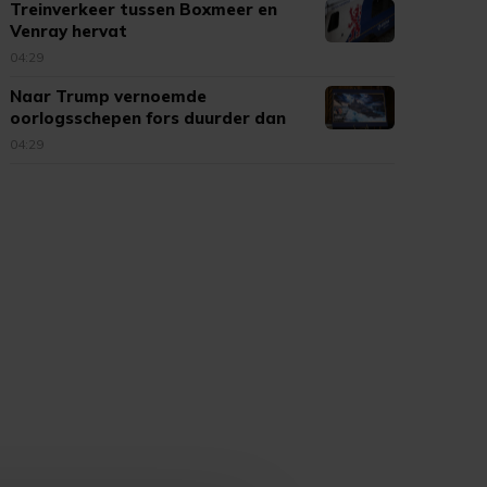
Treinverkeer tussen Boxmeer en
Venray hervat
04:29
Naar Trump vernoemde
oorlogsschepen fors duurder dan
verwacht
04:29