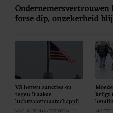
Ondernemersvertrouwen h
forse dip, onzekerheid blij
VS heffen sancties op
Moeder
tegen Iraakse
krijgt 
luchtvaartmaatschappij
betali
WASHINGTON (ANP/RTR/DPA) - De
AMSTERDAM