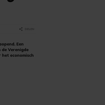
share
DELEN
eopend. Een
n de Verenigde
r het economisch