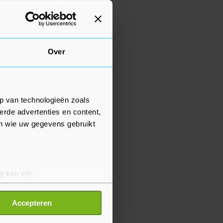
Over
p van technologieën zoals
erde advertenties en content,
en wie uw gegevens gebruikt
g kan zijn
erprinting)
t
detailgedeelte
in. U kunt uw
Accepteren