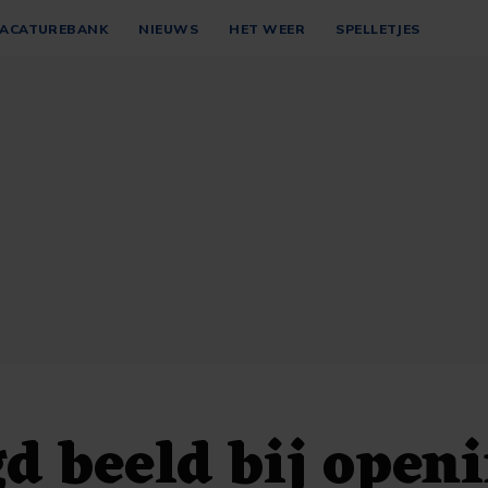
ACATUREBANK
NIEUWS
HET WEER
SPELLETJES
 beeld bij open