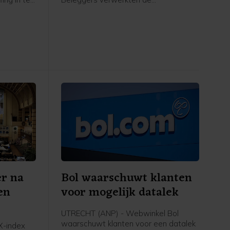
melden
kwartaalresultaten van onder meer
n Reuters.
SpaceX en Walt Disney. Daarnaast is
e
hun hoop op een heropening van de
 die in
Straat van Hormuz toegenomen.
grondstof
s.
er na
Bol waarschuwt klanten
en
voor mogelijk datalek
UTRECHT (ANP) - Webwinkel Bol
waarschuwt klanten voor een datalek
-index