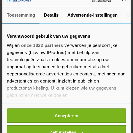
altijd weten. Deze staan onder meer in
supermarkten van Albert Heijn, bij Primera,
Toestemming
Details
Advertentie-instellingen
Ov
Bruna en Readshop. Winkeliers die met Brink's
samenwerken worden op hoogte gebracht. Eerder
Verantwoord gebruik van uw gegevens
werd al de service aan ondernemers aangepast
Wij en
onze 1022 partners
verwerken je persoonlijke
om het werk beter te kunnen verdelen, zegt het
gegevens (bijv. uw IP-adres) met behulp van
bedrijf.
technologieën zoals cookies om informatie op uw
apparaat op te slaan en te gebruiken met als doel
Consumenten betalen al enkele jaren minder
gepersonaliseerde advertenties en content, metingen aan
met contant geld en meer met de pinpas of de
advertenties en content, inzicht in publiek en
telefoon. Dat komt onder meer door de
productontwikkeling. U kunt kiezen wie uw gegevens
coronapandemie, toen winkeliers klanten vaker
gebruikt en met welke doelen.
vroegen om te pinnen om zo persoonlijk contact
Als u het toestaat, willen we ook graag:
te beperken. Ook moeten mensen nog wennen
Accepteren
Informatie verzamelen over uw geografische
aan de nieuwe locaties van Geldmaat, zegt de
locatie, die tot een paar meter nauwkeurig kan zijn
uitbater.
Uw apparaat identificeren door het actief te
Zelf instellen