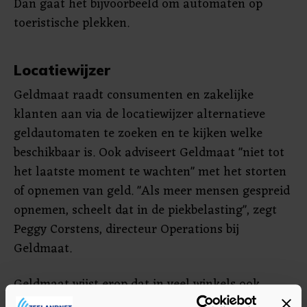
Dan gaat het bijvoorbeeld om automaten op
toeristische plekken.
Locatiewijzer
Geldmaat raadt consumenten en zakelijke
klanten aan via de locatiewijzer alternatieve
geldautomaten te zoeken en te kijken welke
beschikbaar is. Ook adviseert Geldmaat "niet tot
het laatste moment te wachten" met het storten
of opnemen van geld. "Als meer mensen gespreid
opnemen, scheelt dat in de piekbelasting", zegt
Peggy Corstens, directeur Operations bij
Geldmaat.
Geldmaat wijst erop dat in veel winkels ook
automaten zijn, maar dat mensen dat lang niet