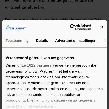
een MeToo-affaire binnen de partij leidde tot
virtueel zetelverlies.
De laatste weken voor de verkiezingen zette D66-
leider en demissionair klimaatminister Jetten
tijdens debatten meer de aanval in. In de
Peilingwijzer, het gewogen gemiddelde van
Toestemming
Details
Advertentie-instellingen
Ov
verschillende peilingen, klom de partij weer
voorzichtig omhoog.
Verantwoord gebruik van uw gegevens
Wij en
onze 1022 partners
verwerken je persoonlijke
gegevens (bijv. uw IP-adres) met behulp van
technologieën zoals cookies om informatie op uw
apparaat op te slaan en te gebruiken met als doel
gepersonaliseerde advertenties en content, metingen aan
advertenties en content, inzicht in publiek en
productontwikkeling. U kunt kiezen wie uw gegevens
gebruikt en met welke doelen.