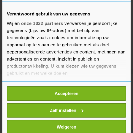
Verantwoord gebruik van uw gegevens
Wij en
onze 1022 partners
verwerken je persoonlijke
gegevens (bijv. uw IP-adres) met behulp van
technologieën zoals cookies om informatie op uw
apparaat op te slaan en te gebruiken met als doel
gepersonaliseerde advertenties en content, metingen aan
advertenties en content, inzicht in publiek en
productontwikkeling. U kunt kiezen wie uw gegevens
gebruikt en met welke doelen.
Meer uit Sport
Als u het toestaat, willen we ook graag:
Accepteren
Informatie verzamelen over uw geografische
locatie, die tot een paar meter nauwkeurig kan zijn
Wielrenner Lemmen voelde 'overal
Uw apparaat identificeren door het actief te
Zelf instellen
pijn' na val voor winst in Polen
scannen op specifieke eigenschappen (fingerprinting)
11 uur geleden
Lees meer over hoe uw persoonlijke gegevens worden
Weigeren
verwerkt en stel uw voorkeuren in het
detailgedeelte
in.